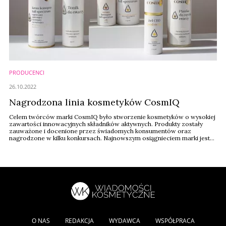
PRODUCENCI
26.10.2022
Nagrodzona linia kosmetyków CosmIQ
Celem twórców marki CosmIQ było stworzenie kosmetyków o wysokiej
zawartości innowacyjnych składników aktywnych. Produkty zostały
zauważone i docenione przez świadomych konsumentów oraz
nagrodzone w kilku konkursach. Najnowszym osiągnieciem marki jest
złota Perła Rynku Kosmetycznego.
O NAS
REDAKCJA
WYDAWCA
WSPÓŁPRACA