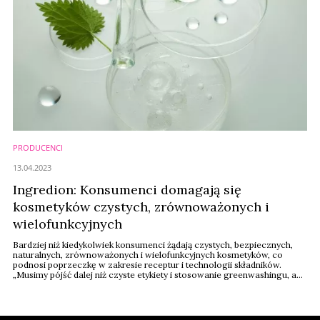
PRODUCENCI
13.04.2023
Ingredion: Konsumenci domagają się
kosmetyków czystych, zrównoważonych i
wielofunkcyjnych
Bardziej niż kiedykolwiek konsumenci żądają czystych, bezpiecznych,
naturalnych, zrównoważonych i wielofunkcyjnych kosmetyków, co
podnosi poprzeczkę w zakresie receptur i technologii składników.
„Musimy pójść dalej niż czyste etykiety i stosowanie greenwashingu, aby
tworzyć produkty, które rezonują z dzisiejszymi konsumentami, którzy
są bardziej kompetentni i zaangażowani w dyskusje na temat ich wpływu
na środowisko niż ...