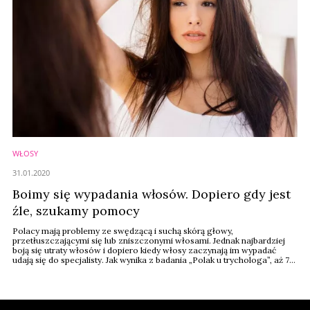
WŁOSY
31.01.2020
Boimy się wypadania włosów. Dopiero gdy jest
źle, szukamy pomocy
Polacy mają problemy ze swędzącą i suchą skórą głowy,
przetłuszczającymi się lub zniszczonymi włosami. Jednak najbardziej
boją się utraty włosów i dopiero kiedy włosy zaczynają im wypadać
udają się do specjalisty. Jak wynika z badania „Polak u trychologa”, aż 75
proc. Polaków szuka pomocy gdy może być już za późno.