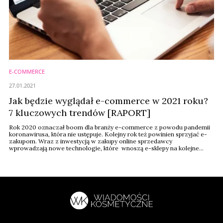
E-COMMERCE
27.01.2021
Jak będzie wyglądał e-commerce w 2021 roku?
7 kluczowych trendów [RAPORT]
Rok 2020 oznaczał boom dla branży e-commerce z powodu pandemii
koronawirusa, która nie ustępuje. Kolejny rok też powinien sprzyjać e-
zakupom. Wraz z inwestycją w zakupy online sprzedawcy
wprowadzają nowe technologie, które wnoszą e-sklepy na kolejne
poziomy zaawansowania i napędzają rozwój całej branży. Opowiada o
nich Jakub Koba z Kogifi Digital.