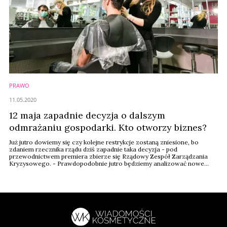
PRAWO
11.05.2020
12 maja zapadnie decyzja o dalszym
odmrażaniu gospodarki. Kto otworzy biznes?
Już jutro dowiemy się czy kolejne restrykcje zostaną zniesione, bo
zdaniem rzecznika rządu dziś zapadnie taka decyzja - pod
przewodnictwem premiera zbierze się Rządowy Zespół Zarządzania
Kryzysowego. - Prawdopodobnie jutro będziemy analizować nowe
dane. Wtedy też podejmiemy decyzję o luzowaniu obostrzeń -
zapowiedział rzecznik Piotr Mueller na antenie polskiego Radia. Na tę
wiadomość czekają m.in. fryzjerzy i kosmetyczki.