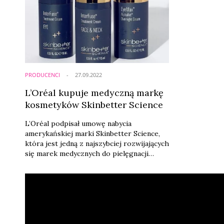
PRODUCENCI
27.09.2022
L’Oréal kupuje medyczną markę
kosmetyków Skinbetter Science
L’Oréal podpisał umowę nabycia
amerykańskiej marki Skinbetter Science,
która jest jedną z najszybciej rozwijających
się marek medycznych do pielęgnacji
skóry w Stanach Zjednoczonych.