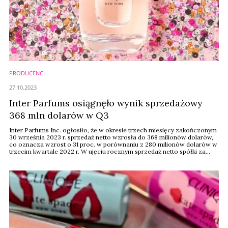
PRODUCENCI
27.10.2023
Inter Parfums osiągnęło wynik sprzedażowy
368 mln dolarów w Q3
Inter Parfums Inc. ogłosiło, że w okresie trzech miesięcy zakończonym
30 września 2023 r. sprzedaż netto wzrosła do 368 milionów dolarów,
co oznacza wzrost o 31 proc. w porównaniu z 280 milionów dolarów w
trzecim kwartale 2022 r. W ujęciu rocznym sprzedaż netto spółki za
okres dziewięciu miesięcy zakończony 30 września wzrosła o 27 proc.
w porównaniu z rokiem 2022.