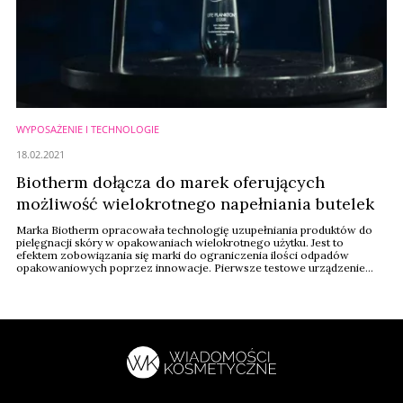
WYPOSAŻENIE I TECHNOLOGIE
18.02.2021
Biotherm dołącza do marek oferujących
możliwość wielokrotnego napełniania butelek
Marka Biotherm opracowała technologię uzupełniania produktów do
pielęgnacji skóry w opakowaniach wielokrotnego użytku. Jest to
efektem zobowiązania się marki do ograniczenia ilości odpadów
opakowaniowych poprzez innowacje. Pierwsze testowe urządzenie
stanęło w domu towarowym El Corte Inglés w Madrycie.