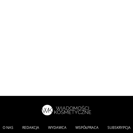
O NAS
REDAKCJA
WYDAWCA
WSPÓŁPRACA
SUBSKRYPCJA