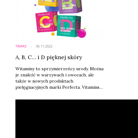
TWARZ
30.11.2022
A, B, C… i D pięknej skóry
Witaminy to sprzymierzeńcy urody. Można
je znaleźć w warzywach i owocach, ale
także w nowych produktach
pielęgnacyjnych marki Perfecta. Vitamins
to innowacyjna linia kosmetyków
suplementująca składniki odżywcze
bezpośrednio na powierzchnię skóry. Ich
formuła to połączenie kremu z odżywką,
która wyróżnia się przyjemnymi
konsystencjami oraz energetycznymi
zapachami. Produkty zawierają aż 97 proc.
składników pochodzenia ...