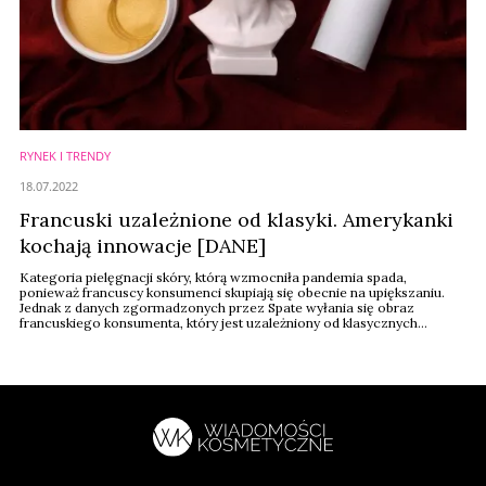
RYNEK I TRENDY
18.07.2022
Francuski uzależnione od klasyki. Amerykanki
kochają innowacje [DANE]
Kategoria pielęgnacji skóry, którą wzmocniła pandemia spada,
ponieważ francuscy konsumenci skupiają się obecnie na upiększaniu.
Jednak z danych zgormadzonych przez Spate wyłania się obraz
francuskiego konsumenta, który jest uzależniony od klasycznych
produktów i marek, ale ma na uwadze również innowacyjne składniki,
które łączą naukę z naturą. Z danych opartych na średniej miesięcznej
liczbie wyszukiwanych ...