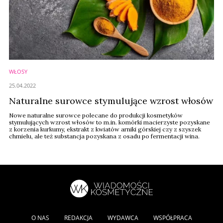
WŁOSY
25.04.2022
Naturalne surowce stymulujące wzrost włosów
Nowe naturalne surowce polecane do produkcji kosmetyków
stymulujących wzrost włosów to m.in. komórki macierzyste pozyskane
z korzenia kurkumy, ekstrakt z kwiatów arniki górskiej czy z szyszek
chmielu, ale też substancja pozyskana z osadu po fermentacji wina.
O NAS
REDAKCJA
WYDAWCA
WSPÓŁPRACA