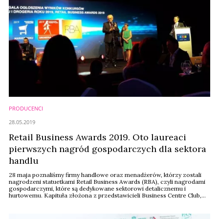
PRODUCENCI
28.05.2019
Retail Business Awards 2019. Oto laureaci
pierwszych nagród gospodarczych dla sektora
handlu
28 maja poznaliśmy firmy handlowe oraz menadżerów, którzy zostali
nagrodzeni statuetkami Retail Business Awards (RBA), czyli nagrodami
gospodarczymi, które są dedykowane sektorowi detalicznemu i
hurtowemu. Kapituła złożona z przedstawicieli Business Centre Club,
Wydawnictwa Gospodarczego oraz organizacji branżowych wyróżniła
w tym roku przedstawicieli branży w ośmiu kategoriach. Marek
Maruszak, prezes Rossmann Polska, został ...