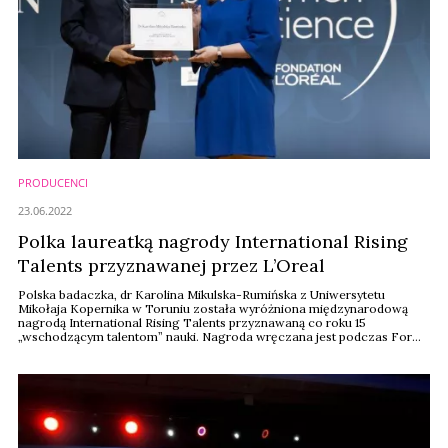
PRODUCENCI
23.06.2022
Polka laureatką nagrody International Rising
Talents przyznawanej przez L’Oreal
Polska badaczka, dr Karolina Mikulska-Rumińska z Uniwersytetu
Mikołaja Kopernika w Toruniu została wyróżniona międzynarodową
nagrodą International Rising Talents przyznawaną co roku 15
„wschodzącym talentom” nauki. Nagroda wręczana jest podczas For
Women in Science Week w Paryżu. Podczas wydarzenia wręczono
także międzynarodowe nagrody L’Oréal-UNESCO For Women in
Science Award. Są one przyznawane co roku pięciu wybitnym ...