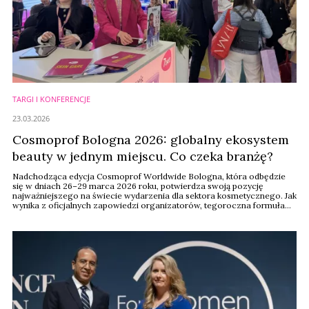
TARGI I KONFERENCJE
23.03.2026
Cosmoprof Bologna 2026: globalny ekosystem
beauty w jednym miejscu. Co czeka branżę?
Nadchodząca edycja Cosmoprof Worldwide Bologna, która odbędzie
się w dniach 26–29 marca 2026 roku, potwierdza swoją pozycję
najważniejszego na świecie wydarzenia dla sektora kosmetycznego. Jak
wynika z oficjalnych zapowiedzi organizatorów, tegoroczna formuła
opiera się na pełnej synergii wszystkich segmentów rynku – od
innowacji w łańcuchu dostaw, przez marki kosmetyczne, perfumerię
premium aż po sektor profesjonalny.