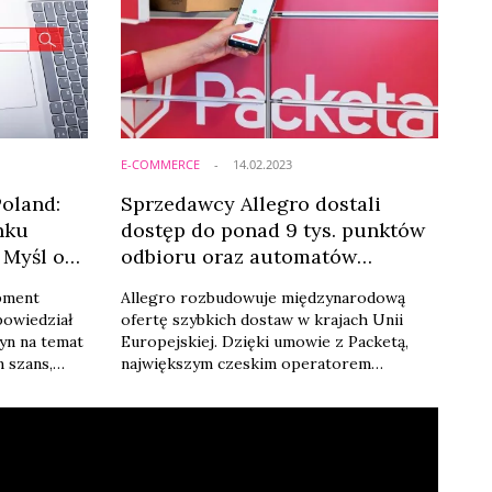
E-COMMERCE
14.02.2023
Poland:
Sprzedawcy Allegro dostali
nku
dostęp do ponad 9 tys. punktów
Myśl o
odbioru oraz automatów
paczkowych w Czechach
pment
Allegro rozbudowuje międzynarodową
powiedział
ofertę szybkich dostaw w krajach Unii
yn na temat
Europejskiej. Dzięki umowie z Packetą,
 szans,
największym czeskim operatorem
zdaniem
logstycznym, platforma właśnie poszerzyła
t na
swoją ofertę o ponad 9 tys. punktów
sem granic
odbioru oraz automatów paczkowych Z-
Box w Czechach. Tym samym sprzedający
zyskali dodatkowe możliwości rozwijania