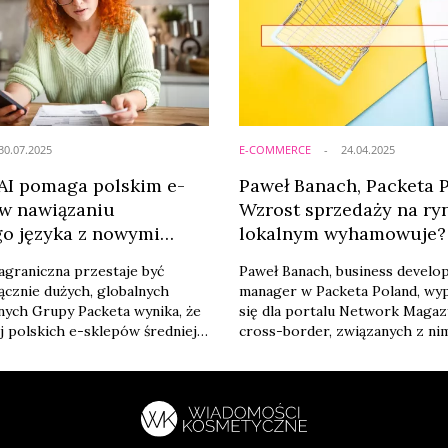
30.07.2025
E-COMMERCE
24.04.2025
 AI pomaga polskim e-
Paweł Banach, Packeta 
w nawiązaniu
Wzrost sprzedaży na ry
o języka z nowymi
lokalnym wyhamowuje? 
i
ekspansji zagranicznej.
agraniczna przestaje być
Paweł Banach, business develo
cznie dużych, globalnych
manager w Packeta Poland, wy
nych Grupy Packeta wynika, że
się dla portalu Network Magaz
j polskich e-sklepów średniej i
cross-border, związanych z nim
ielkości rozwija swoją
zagrożeń i możliwości. Kiedy 
poza krajem. Aż 80 proc. firm,
eksperta jest najlepszy momen
oczęły sprzedaż internetową w
przekroczenie ze swoim bizne
u poza Polską, decyduje się w
Polski?
a wejście na kolejne rynki.