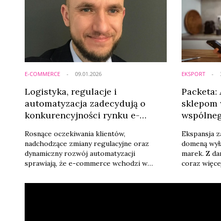
E-COMMERCE
09.01.2026
EKSPORT
Logistyka, regulacje i
Packeta:
automatyzacja zadecydują o
sklepom 
konkurencyjności rynku e-
wspólneg
commerce 2026
klientam
Rosnące oczekiwania klientów,
Ekspansja z
nadchodzące zmiany regulacyjne oraz
domeną wyłą
dynamiczny rozwój automatyzacji
marek. Z da
sprawiają, że e-commerce wchodzi w
coraz więce
kolejny etap dojrzałości. W 2026 roku o
mniejszej w
przewadze konkurencyjnej decydować
działalność 
będą nie tylko cena i marketing, ale przede
które rozp
wszystkim przewidywalność dostaw,
jednym kraj
odporność operacyjna i zdolność do
ciągu roku n