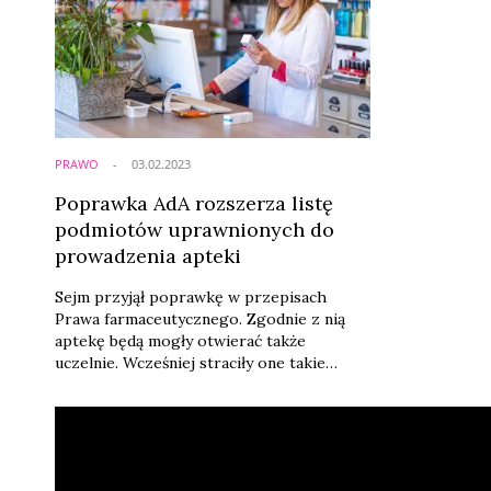
PRAWO
03.02.2023
Poprawka AdA rozszerza listę
podmiotów uprawnionych do
prowadzenia apteki
Sejm przyjął poprawkę w przepisach
Prawa farmaceutycznego. Zgodnie z nią
aptekę będą mogły otwierać także
uczelnie. Wcześniej straciły one takie
uprawnienia w wyniku zapisów zwanych
Apteką dla Aptekarza. Ograniczyły one
prawo do otwierania nowych placówek do
farmaceutów posiadających prawo do
wykonywania zawodu oraz spółek