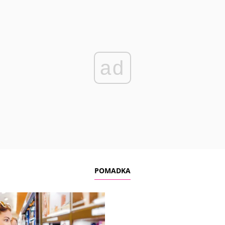
ad
POMADKA