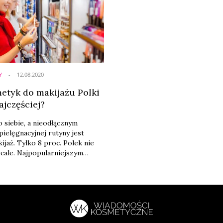
Y
12.08.2020
metyk do makijażu Polki
ajczęściej?
o siebie, a nieodłącznym
ielęgnacyjnej rutyny jest
ijaż. Tylko 8 proc. Polek nie
wcale. Najpopularniejszym
 do makijażu jest tusz do