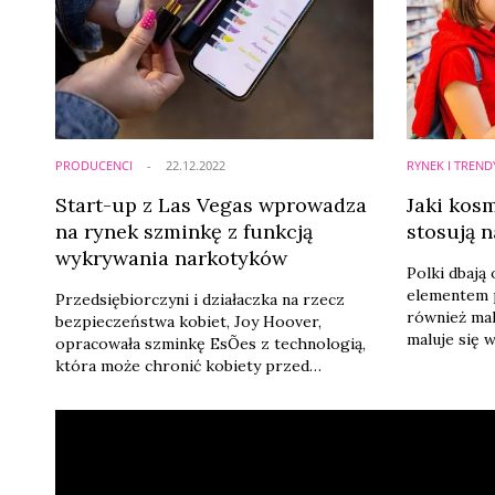
PRODUCENCI
22.12.2022
RYNEK I TREND
Start-up z Las Vegas wprowadza
Jaki kos
na rynek szminkę z funkcją
stosują n
wykrywania narkotyków
Polki dbają 
elementem p
Przedsiębiorczyni i działaczka na rzecz
również mak
bezpieczeństwa kobiet, Joy Hoover,
maluje się 
opracowała szminkę EsÕes z technologią,
kosmetykiem
która może chronić kobiety przed
rzęs.
napaścią, identyfikując obecność
narkotyków. Każda pomadka zawiera dwa
paski testowe, które mogą wykryć
obecność benzodiazepin, powszechnie
stosowanych w narkotykach używanych do