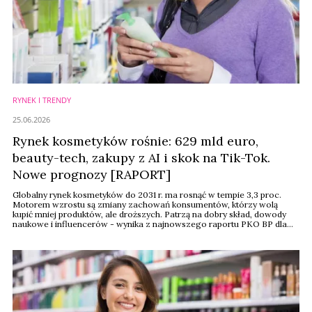
RYNEK I TRENDY
25.06.2026
Rynek kosmetyków rośnie: 629 mld euro,
beauty-tech, zakupy z AI i skok na Tik-Tok.
Nowe prognozy [RAPORT]
Globalny rynek kosmetyków do 2031 r. ma rosnąć w tempie 3,3 proc.
Motorem wzrostu są zmiany zachowań konsumentów, którzy wolą
kupić mniej produktów, ale droższych. Patrzą na dobry skład, dowody
naukowe i influencerów - wynika z najnowszego raportu PKO BP dla
branży beauty. Prognozy? Rozwój kanałów e-commerce, wzrost
znaczenia AI i biotechnologii, marek niszowych i segmentu premium.