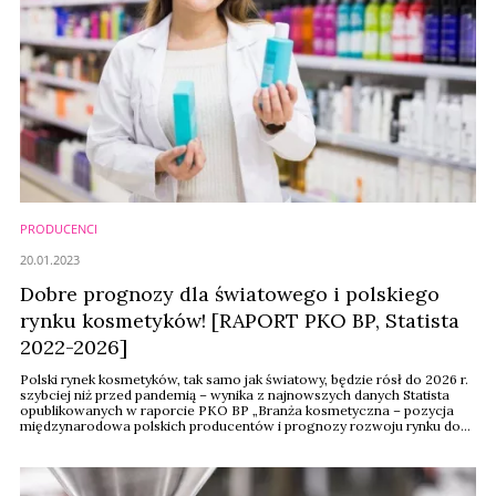
PRODUCENCI
20.01.2023
Dobre prognozy dla światowego i polskiego
rynku kosmetyków! [RAPORT PKO BP, Statista
2022-2026]
Polski rynek kosmetyków, tak samo jak światowy, będzie rósł do 2026 r.
szybciej niż przed pandemią – wynika z najnowszych danych Statista
opublikowanych w raporcie PKO BP „Branża kosmetyczna – pozycja
międzynarodowa polskich producentów i prognozy rozwoju rynku do
2026 r.” Konsumenci będą zwiększali wydatki na kosmetyki, a
najdynamiczniejszą kategorią mają być kosmetyki do makijażu.