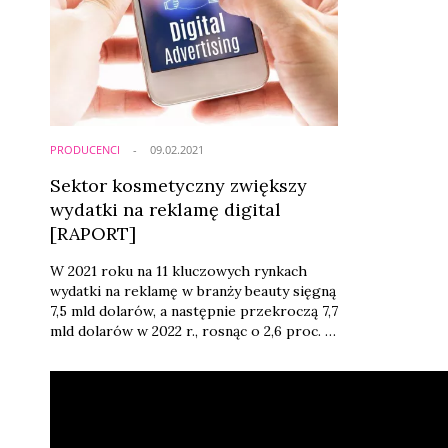
PRODUCENCI
09.02.2021
Sektor kosmetyczny zwiększy
wydatki na reklamę digital
[RAPORT]
W 2021 roku na 11 kluczowych rynkach
wydatki na reklamę w branży beauty sięgną
7,5 mld dolarów, a następnie przekroczą 7,7
mld dolarów w 2022 r., rosnąc o 2,6 proc. w
porównaniu do 4,5 proc. wzrostu dla
całego rynku. Najmocniej wzrosną wydatki
na reklamę digital tej kategorii – o 19
proc. w 2022 roku względem 2019 roku –
wynika z raportu „Business Intelligence –