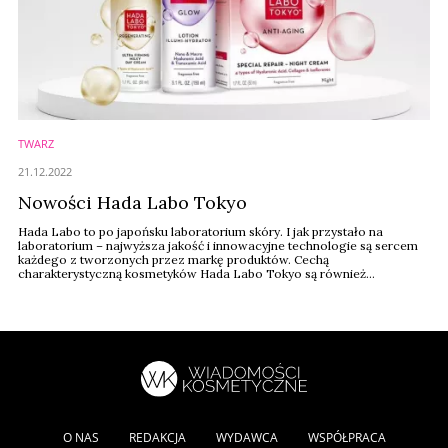
TWARZ
21.12.2022
Nowości Hada Labo Tokyo
Hada Labo to po japońsku laboratorium skóry. I jak przystało na
laboratorium – najwyższa jakość i innowacyjne technologie są sercem
każdego z tworzonych przez markę produktów. Cechą
charakterystyczną kosmetyków Hada Labo Tokyo są również
minimalistyczne formuły dające maksymalnie możliwe efekty. Zgodnie z
japońską filozofią – mniej znaczy więcej – te produkty zawierają tylko
najlepsze składniki, bez zbędnego ...
O NAS
REDAKCJA
WYDAWCA
WSPÓŁPRACA