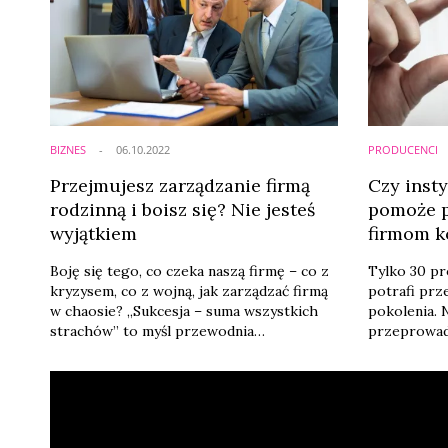
BIZNES
06.10.2022
PRODUCENCI
Przejmujesz zarządzanie firmą
Czy insty
rodzinną i boisz się? Nie jesteś
pomoże p
wyjątkiem
firmom 
Boję się tego, co czeka naszą firmę – co z
Tylko 30 pr
kryzysem, co z wojną, jak zarządzać firmą
potrafi prz
w chaosie? „Sukcesja – suma wszystkich
pokolenia.
strachów” to myśl przewodnia
przeprowad
organizowanego przez Instytut Biznesu
procesy mog
Rodzinnego Kongresu Next Generation –
tylko dla ro
wydarzenia dla młodego pokolenia
gospodarki.
przedsiębiorców z firm rodzinnych,
pomoże prz
również z sektora kosmetycznego,
biznesie k