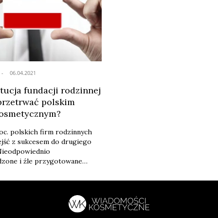
06.04.2021
tucja fundacji rodzinnej
rzetrwać polskim
kosmetycznym?
oc. polskich firm rodzinnych
ejść z sukcesem do drugiego
 Nieodpowiednio
zone i źle przygotowane
ą stanowić zagrożenie nie
dzimego biznesu, ale także dla
 Czy projekt fundacji rodzinnej
etrwać polskim firmom? W
osmetycznym dokonuje się