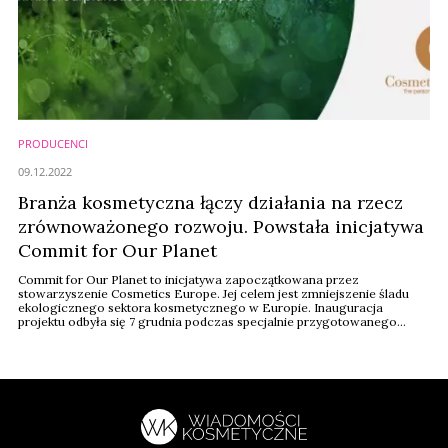
PRODUCENCI
09.12.2022
Branża kosmetyczna łączy działania na rzecz
zrównoważonego rozwoju. Powstała inicjatywa
Commit for Our Planet
Commit for Our Planet to inicjatywa zapoczątkowana przez
stowarzyszenie Cosmetics Europe. Jej celem jest zmniejszenie śladu
ekologicznego sektora kosmetycznego w Europie. Inauguracja
projektu odbyła się 7 grudnia podczas specjalnie przygotowanego
publicznego webinarium internetowego. Wśród 27 firm, które dołączyły
do zobowiązania są trzy polskie przedsiębiorstwa oraz Polski Związek
Przemysłu Kosmetycznego.