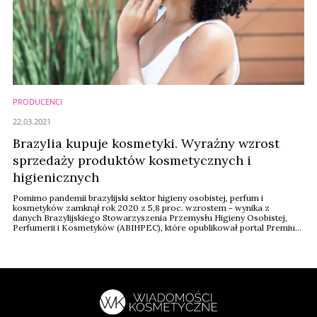
PRODUCENCI
22.03.2021
Brazylia kupuje kosmetyki. Wyraźny wzrost
sprzedaży produktów kosmetycznych i
higienicznych
Pomimo pandemii brazylijski sektor higieny osobistej, perfum i
kosmetyków zamknął rok 2020 z 5,8 proc. wzrostem - wynika z
danych Brazylijskiego Stowarzyszenia Przemysłu Higieny Osobistej,
Perfumerii i Kosmetyków (ABIHPEC), które opublikował portal Premium
Beauty News..