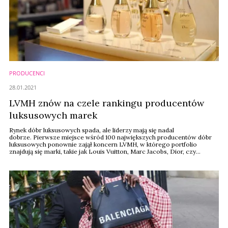
PRODUCENCI
28.01.2021
LVMH znów na czele rankingu producentów
luksusowych marek
Rynek dóbr luksusowych spada, ale liderzy mają się nadal
dobrze. Pierwsze miejsce wśród 100 największych producentów dóbr
luksusowych ponownie zajął koncern LVMH, w którego portfolio
znajdują się marki, takie jak Louis Vuitton, Marc Jacobs, Dior, czy
Givenchy - wynika z raportu Deloitte „Global Powers of Luxury Goods
2020. The new age of fashion and luxury”.