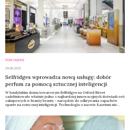
PERFUMERIE
24.06.2025
Selfridges wprowadza nową usługę: dobór
perfum za pomocą sztucznej inteligencji
W londyńskim domu towarowym Selfridges na Oxford Street
zadebiutowało właśnie jedno z najbardziej innowacyjnych doświadczeń
zakupowych w branży beauty – narzędzie do odkrywania zapachów
oparte na sztucznej inteligencji. Technologia o nazwie Kaorium nie
tylko pomaga dobrać perfumy, ale przede wszystkim przekłada emocje
użytkownika na konkretne zapachy. Po udanym pop-upie w dniach 5–11
czerwca, instalacja stała się stałym ...