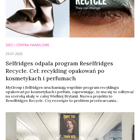
SIECI I CENTRA HANDLOWE
29.01.2026
Selfridges odpala program Reselfridges
Recycle. Cel: recykling opakowań po
kosmetykach i perfumach
MyGroup i Selfridges uruchamiają wspólnie program recyklingu
opakowań po kosmetykach i perfum, zapewniając, że ma się to odbywać
na szeroką skalę w całej Wielkiej Brytanii. Nazwa projektu to
Reselfridges Recycle. Czy rozwiąże to problem przetwarzania
plastikowych i szklanych opakowań po kosmetykach, niezwykle
trudnych do recyklingu z uwagi na niewielkie objętości produktów?