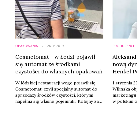
OPAKOWANIA
26.08.2019
PRODUCENCI
Cosmetomat - w Łodzi pojawił
Aleksand
się automat ze środkami
nową dyr
czystości do własnych opakowań
Henkel P
W łódzkiej restauracji wege pojawił się
1 stycznia 
Cosmetomat, czyli specjalny automat do
Wilińska ob
sprzedaży środków czystości, którymi
marketingu
napełnia się własne pojemniki. Kolejny za
w polskim o
chwilę pojawi się w Poznaniu. W dalszych
etapach twórcy Cosmetomatu planują
wprowadzenie do niego kosmetyków.