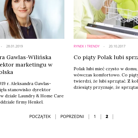
28.01.2019
RYNEK I TRENDY
20.10.2017
ra Gawlas-Wilińska
Co piąty Polak lubi sprz
ektor marketingu w
Polak lubi mieć czysto w domu, 
olska
wówczas komfortowo. Co piąty
twierdzi, że lubi sprzątać. Z ko
2019 r. Aleksandra Gawlas-
dziesiąty przyznaje, że sprząta
jęła stanowisko dyrektor
nudzi, nie ma na nie czasu i że n
 w dziale Laundry & Home Care
przeszkadza mu nieporządek 
ddziale firmy Henkel.
Zaledwie 4 proc. badanych tak 
lubi tej czynności, że chciałoby,
POCZĄTEK
POPRZEDNI
1
2
to za nich ktoś inny – wynika z
Rynek i Opinia.