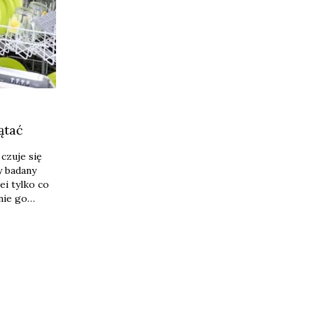
ątać
czuje się
 badany
lei tylko co
nie go
ie
w domu.
bardzo nie
 żeby robił
 badania ARC