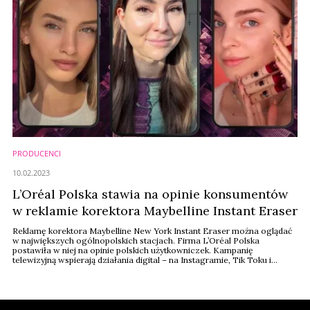
PRODUCENCI
10.02.2023
L’Oréal Polska stawia na opinie konsumentów
w reklamie korektora Maybelline Instant Eraser
Reklamę korektora Maybelline New York Instant Eraser można oglądać
w największych ogólnopolskich stacjach. Firma L’Oréal Polska
postawiła w niej na opinie polskich użytkowniczek. Kampanię
telewizyjną wspierają działania digital – na Instagramie, Tik Toku i
YouTube pokazywany jest film z udziałem aktorki Olgi Kalickiej, modelki
Sylwii Butor oraz influencerek – Agi Savy i Beatyvtricks.