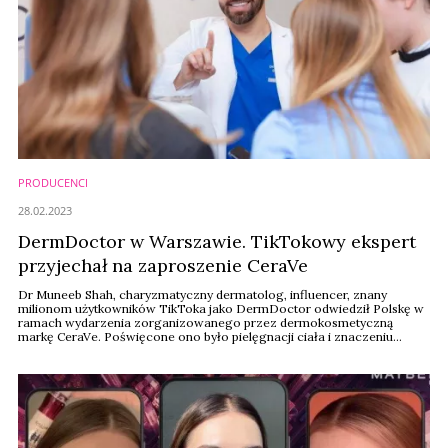
PRODUCENCI
28.02.2023
DermDoctor w Warszawie. TikTokowy ekspert
przyjechał na zaproszenie CeraVe
Dr Muneeb Shah, charyzmatyczny dermatolog, influencer, znany
milionom użytkowników TikToka jako DermDoctor odwiedził Polskę w
ramach wydarzenia zorganizowanego przez dermokosmetyczną
markę CeraVe. Poświęcone ono było pielęgnacji ciała i znaczeniu
ceramidów.