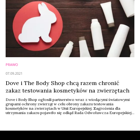
PRAWO
07.09.2021
Dove i The Body Shop chcą razem chronić
zakaz testowania kosmetyków na zwierzętach
Dove i Body Shop ogłosili partnerstwo wraz z wiodącymi światowymi
grupami ochrony zwierząt w celu obrony zakazu testowania
kosmetyków na zwierzętach w Unii Europejskiej. Zagrożenia dla
utrzymania zakazu pojawiło się odkąd Rada Odwoławcza Europejskiej
Agencji Chemikaliów (ECHA) wymaga, aby niektóre składniki były
testowane na zwierzętach, zanim zostaną użyte przez ludzi.