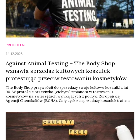
PRODUCENCI
14.12.2023
Against Animal Testing – The Body Shop
wznawia sprzedaż kultowych koszulek
protestując przeciw testowaniu kosmetyków
na zwierzętach
The Body Shop przywrócił do sprzedaży swoje kultowe koszulki z lat
90. W proteście przeciwko „cichym” zmianom w testowaniu
kosmetyków na zwierzętach wynikających z polityki Europejskiej
Agencji Chemikaliów (ECHA). Cały zysk ze sprzedaży koszulek trafi na
konto organizacji Cruelty Free International.