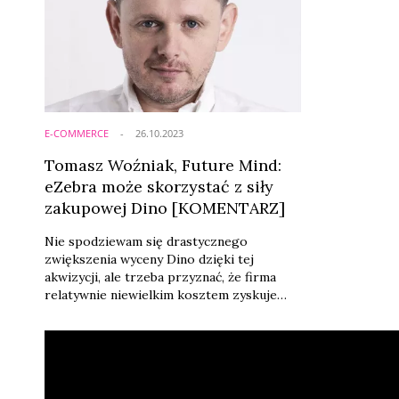
E-COMMERCE
26.10.2023
Tomasz Woźniak, Future Mind:
eZebra może skorzystać z siły
zakupowej Dino [KOMENTARZ]
Nie spodziewam się drastycznego
zwiększenia wyceny Dino dzięki tej
akwizycji, ale trzeba przyznać, że firma
relatywnie niewielkim kosztem zyskuje
silny fundament digitalowy. Oprócz
działającego biznesu przejmuje nie tylko
specjalistów, ale i wiedzę organizacyjną w
zakresie procesów sprzedaży i logistyki
e-commerce – tak Tomasz Woźniak, CEO