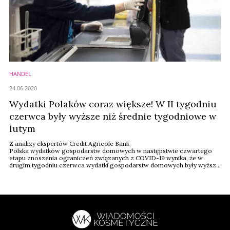
HANDEL
24.06.2020
Wydatki Polaków coraz większe! W II tygodniu
czerwca były wyższe niż średnie tygodniowe w
lutym
Z analizy ekspertów Credit Agricole Bank
Polska wydatków gospodarstw domowych w następstwie czwartego
etapu znoszenia ograniczeń związanych z COVID-19 wynika, że w
drugim tygodniu czerwca wydatki gospodarstw domowych były wyższe
o 3,5 proc. w porównaniu do przeciętnej wartości tygodniowej z lutego.
To dobry znak.