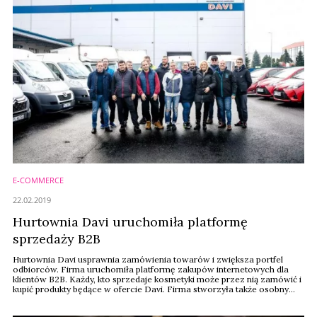
E-COMMERCE
22.02.2019
Hurtownia Davi uruchomiła platformę
sprzedaży B2B
Hurtownia Davi usprawnia zamówienia towarów i zwiększa portfel
odbiorców. Firma uruchomiła platformę zakupów internetowych dla
klientów B2B. Każdy, kto sprzedaje kosmetyki może przez nią zamówić i
kupić produkty będące w ofercie Davi. Firma stworzyła także osobny
dział dystrybucyjny, który skupi się na sprzedaży importowanych marek,
na które Davi ma wyłączność.