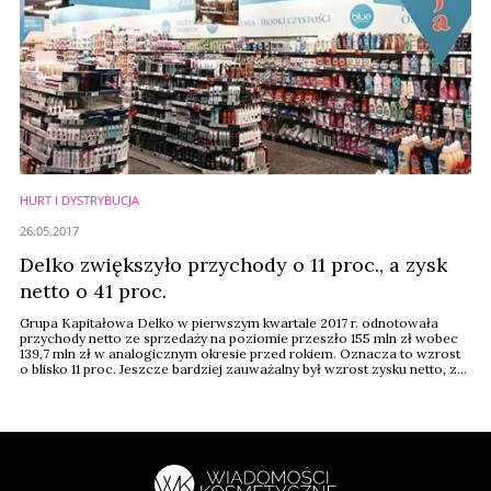
HURT I DYSTRYBUCJA
26.05.2017
Delko zwiększyło przychody o 11 proc., a zysk
netto o 41 proc.
Grupa Kapitałowa Delko w pierwszym kwartale 2017 r. odnotowała
przychody netto ze sprzedaży na poziomie przeszło 155 mln zł wobec
139,7 mln zł w analogicznym okresie przed rokiem. Oznacza to wzrost
o blisko 11 proc. Jeszcze bardziej zauważalny był wzrost zysku netto, z
poziomu 3,26 mln zł w pierwszych trzech miesiącach roku minionego
do 4,59 mln zł w podobnym okresie roku bieżącego (+40 proc.).