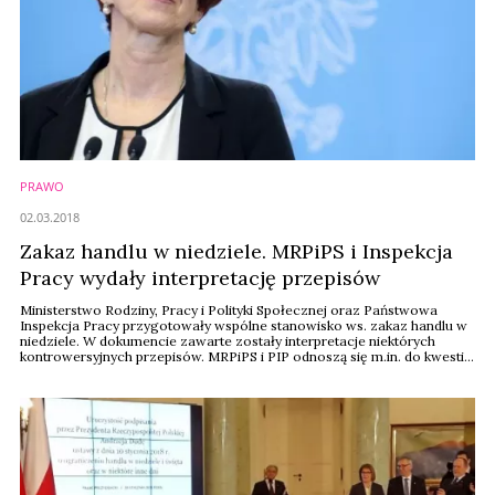
PRAWO
02.03.2018
Zakaz handlu w niedziele. MRPiPS i Inspekcja
Pracy wydały interpretację przepisów
Ministerstwo Rodziny, Pracy i Polityki Społecznej oraz Państwowa
Inspekcja Pracy przygotowały wspólne stanowisko ws. zakaz handlu w
niedziele. W dokumencie zawarte zostały interpretacje niektórych
kontrowersyjnych przepisów. MRPiPS i PIP odnoszą się m.in. do kwestii
tzw. showroomów, handlu w sklepach franczyzowych, na dworcach i na
stacjach paliw. Zaryzykujemy stwierdzenie, że niektóre interpretacje
wywracają do góry nogami ...