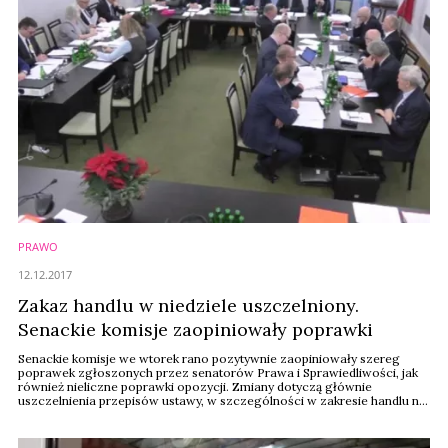
PRAWO
12.12.2017
Zakaz handlu w niedziele uszczelniony.
Senackie komisje zaopiniowały poprawki
Senackie komisje we wtorek rano pozytywnie zaopiniowały szereg
poprawek zgłoszonych przez senatorów Prawa i Sprawiedliwości, jak
również nieliczne poprawki opozycji. Zmiany dotyczą głównie
uszczelnienia przepisów ustawy, w szczególności w zakresie handlu na
dworcach, oraz definicji piekarni, cukierni i lodziarni. Doprecyzowano
także, że zakaz handlu nie będzie dotyczył gastronomii.