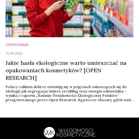
OPAKOWANIA
31.05.2022
Jakie hasła ekologiczne warto umieszczać na
opakowaniach kosmetyków? [OPEN
RESEARCH]
Polacy całkiem dobrze orientują się w pojęciach odnoszących się do
ekologii, jak segregacja śmieci, recykling oraz energia odnawialna –
wynika z raportu „Badanie Świadomości Ekologicznej Polaków”
przygotowanego przez Open Research. Są jeszcze obszary, gdzie nad
świadomością warto popracować. Okazuje się, że pojęcie
greenwashing znane jest tylko 7 proc. badanych.