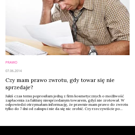
PRAWO
07.06.2014
Czy mam prawo zwrotu, gdy towar się nie
sprzedaje?
Jakiś czas temu poprosiłam jedną z firm kosmetycznych o możliwość
zapłacenia za fakturę niesprzedanym towarem, gdyż nie zrotował. W
odpowiedzi otrzymałam informację, że prawnie mam prawo do zwrotu
tylko do 7 dni od zakupu i nie da się nic zrobić. Czy rzeczywiście po
zakupie nie mamy prawa zwrotu towaru, nawet gdy likwidujemy daną
markę w sklepie, a towar zalega, czy jest to celowe działanie
producentów, by pozbyć się ...