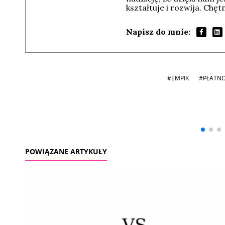
kształtuje i rozwija. Chę
Napisz do mnie:
#EMPIK
#PŁATNO
Andrzej i Marta
Marta i Andrzej
Sterniccy
Sterniccy
▶
▶
POWIĄZANE ARTYKUŁY