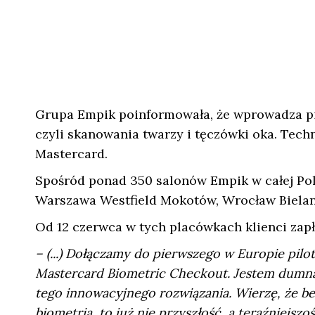
Grupa Empik poinformowała, że wprowadza pie
czyli skanowania twarzy i tęczówki oka. Tech
Mastercard.
Spośród ponad 350 salonów Empik w całej Pol
Warszawa Westfield Mokotów, Wrocław Bielany
Od 12 czerwca w tych placówkach klienci zap
– (...) Dołączamy do pierwszego w Europie pi
Mastercard Biometric Checkout. Jestem dumna, 
tego innowacyjnego rozwiązania. Wierzę, że b
biometria, to już nie przyszłość, a teraźniejszo