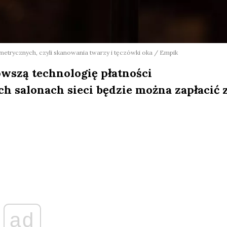
metrycznych, czyli skanowania twarzy i tęczówki oka / Empik
szą technologię płatności
 salonach sieci będzie można zapłacić 
ad