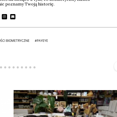
tnie poznamy Twoją historię.
ŚCI BIOMETRYCZNE
#PAYEYE
Michał Stężalski
FineDiningWeek
▶
▶