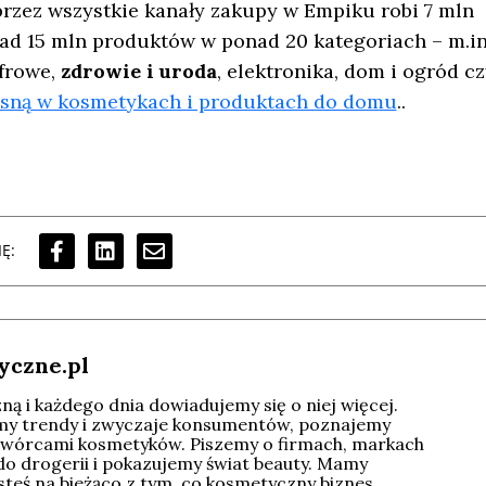
przez wszystkie kanały zakupy w Empiku robi 7 mln
nad 15 mln produktów w ponad 20 kategoriach – m.in
frowe,
zdrowie i uroda
, elektronika, dom i ogród cz
sną w kosmetykach i produktach do domu
..
Ę:
yczne.pl
ą i każdego dnia dowiadujemy się o niej więcej.
imy trendy i zwyczaje konsumentów, poznajemy
wórcami kosmetyków. Piszemy o firmach, markach
do drogerii i pokazujemy świat beauty. Mamy
esteś na bieżąco z tym, co kosmetyczny biznes