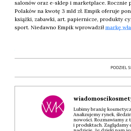
salonów oraz e-sklep i marketplace. Rocznie 
Polaków na kwotę 3 mld zł. Empik oferuje po
książki, zabawki, art. papiernicze, produkty cy
sport. Niedawno Empik wprowadził
markę wła
PODZIEL SI
wiadomoscikosmet
Lubimy branżę kosmetyczn
Analizujemy rynek, śledz
nowości. Rozmawiamy z t
i produktach. Zaglądamy 
nadzieję, że dzięki nam j