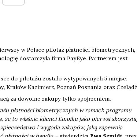
rwszy w Polsce pilotaż płatności biometrycznych,
nologię dostarczyła firma PayEye. Partnerem jest
sce do pilotażu zostało wytypowanych 5 miejsc:
, Kraków Kazimierz, Poznań Posnania oraz Czeladź
łacą za dowolne zakupy tylko spojrzeniem.
lotażu płatności biometrycznych w ramach programu
że to właśnie klienci Empiku jako pierwsi skorzystaj
ezpieczeństwo i wygoda zakupów, jaką zapewnia
ść płatności w handlu –
stwierdziła
Ewa Szmidt,
prez