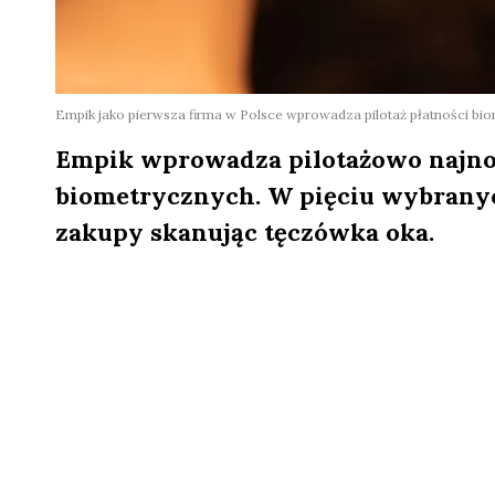
Empik jako pierwsza firma w Polsce wprowadza pilotaż płatności bio
Empik wprowadza pilotażowo najnow
biometrycznych. W pięciu wybranych
zakupy skanując tęczówka oka.