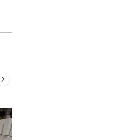
Szefem być Sezon 2
Marcin Przybysz
▶
▶