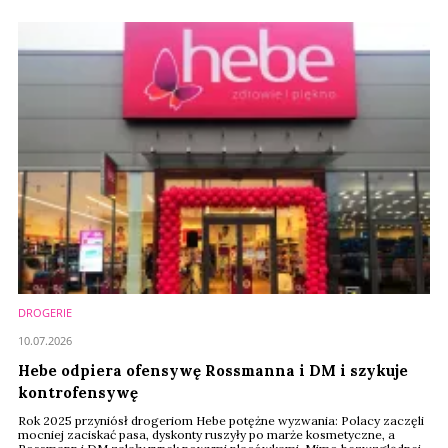
filarów jej strategii w Polsce.
DROGERIE
10.07.2026
Hebe odpiera ofensywę Rossmanna i DM i szykuje
kontrofensywę
Rok 2025 przyniósł drogeriom Hebe potężne wyzwania: Polacy zaczęli
mocniej zaciskać pasa, dyskonty ruszyły po marże kosmetyczne, a