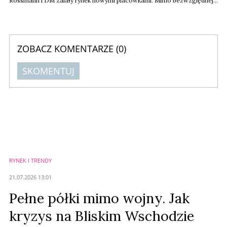
Rossmann i DM zalały rynek nowymi placówkami. Mimo bezwzględnej
wojny cenowej i ofensywy konkurentów, właściciel Hebe nie składa
broni. Dzięki potężnym wynikom w e-commerce sieć obroniła swoją
pozycję, a w 2026 roku planuje wielki powrót do otwierania sklepów
stacjonarnych.
ZOBACZ KOMENTARZE (
0
)
SKOMENTUJ
Komentarze (
0
)
Nie znaleziono komentarzy
Zostaw swoje komentarze
Imię (Wymagane)
RYNEK I TRENDY
Anuluj
21.07.2026 13:01
Prześlij komentarz
Pełne półki mimo wojny. Jak
kryzys na Bliskim Wschodzie