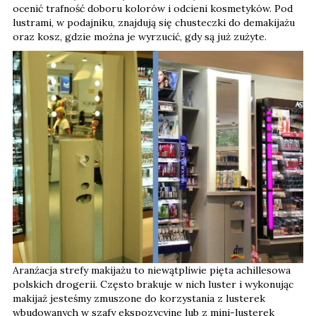
ocenić trafność doboru kolorów i odcieni kosmetyków. Pod
lustrami, w podajniku, znajdują się chusteczki do demakijażu
oraz kosz, gdzie można je wyrzucić, gdy są już zużyte.
Aranżacja strefy makijażu to niewątpliwie pięta achillesowa
polskich drogerii. Często brakuje w nich luster i wykonując
makijaż jesteśmy zmuszone do korzystania z lusterek
wbudowanych w szafy ekspozycyjne lub z mini-lusterek