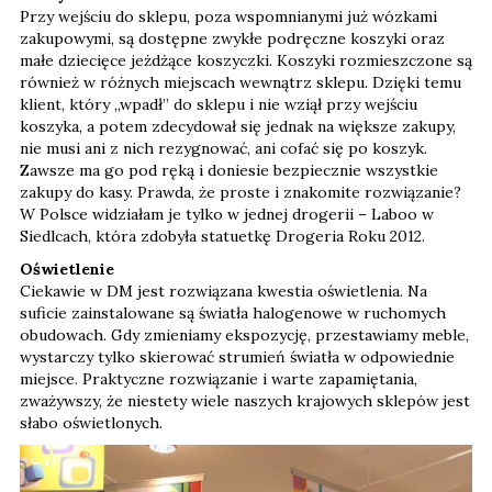
Przy wejściu do sklepu, poza wspomnianymi już wózkami
zakupowymi, są dostępne zwykłe podręczne koszyki oraz
małe dziecięce jeżdżące koszyczki. Koszyki rozmieszczone są
również w różnych miejscach wewnątrz sklepu. Dzięki temu
klient, który „wpadł” do sklepu i nie wziął przy wejściu
koszyka, a potem zdecydował się jednak na większe zakupy,
nie musi ani z nich rezygnować, ani cofać się po koszyk.
Zawsze ma go pod ręką i doniesie bezpiecznie wszystkie
zakupy do kasy. Prawda, że proste i znakomite rozwiązanie?
W Polsce widziałam je tylko w jednej drogerii – Laboo w
Siedlcach, która zdobyła statuetkę Drogeria Roku 2012.
Oświetlenie
Ciekawie w DM jest rozwiązana kwestia oświetlenia. Na
suficie zainstalowane są światła halogenowe w ruchomych
obudowach. Gdy zmieniamy ekspozycję, przestawiamy meble,
wystarczy tylko skierować strumień światła w odpowiednie
miejsce. Praktyczne rozwiązanie i warte zapamiętania,
zważywszy, że niestety wiele naszych krajowych sklepów jest
słabo oświetlonych.