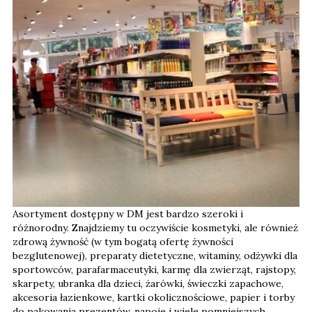
Asortyment dostępny w DM jest bardzo szeroki i
różnorodny. Znajdziemy tu oczywiście kosmetyki, ale również
zdrową żywność (w tym bogatą ofertę żywności
bezglutenowej), preparaty dietetyczne, witaminy, odżywki dla
sportowców, parafarmaceutyki, karmę dla zwierząt, rajstopy,
skarpety, ubranka dla dzieci, żarówki, świeczki zapachowe,
akcesoria łazienkowe, kartki okolicznościowe, papier i torby
do pakowania prezentów, napoje i wiele pomniejszych