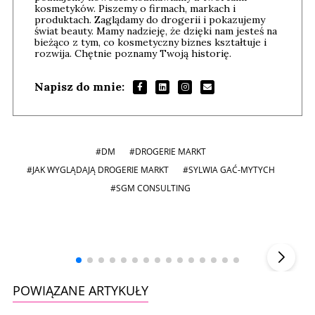
kosmetyków. Piszemy o firmach, markach i
produktach. Zaglądamy do drogerii i pokazujemy
świat beauty. Mamy nadzieję, że dzięki nam jesteś na
bieżąco z tym, co kosmetyczny biznes kształtuje i
rozwija. Chętnie poznamy Twoją historię.
Napisz do mnie:
#DM
#DROGERIE MARKT
#JAK WYGLĄDAJĄ DROGERIE MARKT
#SYLWIA GAĆ-MYTYCH
#SGM CONSULTING
Andrzej i Marta Sterniccy
Marta i
▶
POWIĄZANE ARTYKUŁY