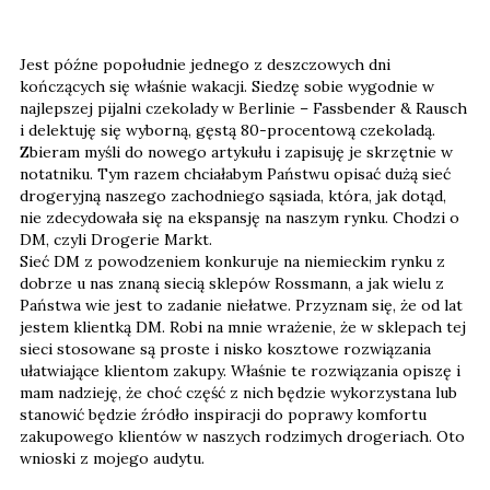
Jest późne popołudnie jednego z deszczowych dni
kończących się właśnie wakacji. Siedzę sobie wygodnie w
najlepszej pijalni czekolady w Berlinie – Fassbender & Rausch
i delektuję się wyborną, gęstą 80-procentową czekoladą.
Zbieram myśli do nowego artykułu i zapisuję je skrzętnie w
notatniku. Tym razem chciałabym Państwu opisać dużą sieć
drogeryjną naszego zachodniego sąsiada, która, jak dotąd,
nie zdecydowała się na ekspansję na naszym rynku. Chodzi o
DM, czyli Drogerie Markt.
Sieć DM z powodzeniem konkuruje na niemieckim rynku z
dobrze u nas znaną siecią sklepów Rossmann, a jak wielu z
Państwa wie jest to zadanie niełatwe. Przyznam się, że od lat
jestem klientką DM. Robi na mnie wrażenie, że w sklepach tej
sieci stosowane są proste i nisko kosztowe rozwiązania
ułatwiające klientom zakupy. Właśnie te rozwiązania opiszę i
mam nadzieję, że choć część z nich będzie wykorzystana lub
stanowić będzie źródło inspiracji do poprawy komfortu
zakupowego klientów w naszych rodzimych drogeriach. Oto
wnioski z mojego audytu.