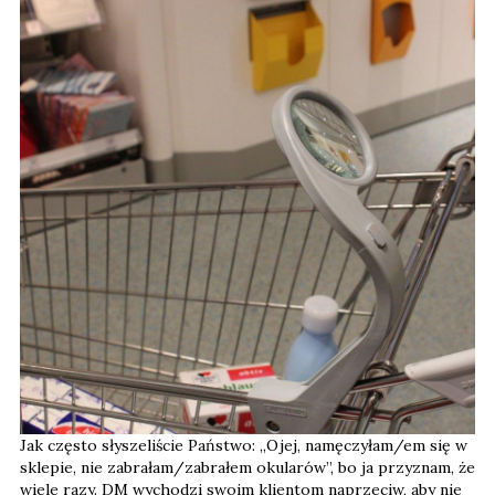
Jak często słyszeliście Państwo: „Ojej, namęczyłam/em się w
sklepie, nie zabrałam/zabrałem okularów”, bo ja przyznam, że
wiele razy. DM wychodzi swoim klientom naprzeciw, aby nie