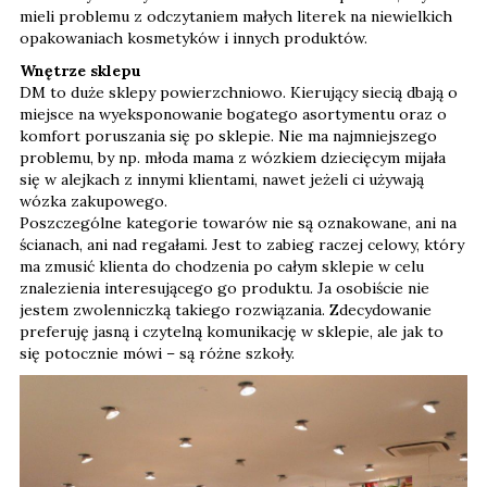
mieli problemu z odczytaniem małych literek na niewielkich
opakowaniach kosmetyków i innych produktów.
Wnętrze sklepu
DM to duże sklepy powierzchniowo. Kierujący siecią dbają o
miejsce na wyeksponowanie bogatego asortymentu oraz o
komfort poruszania się po sklepie. Nie ma najmniejszego
problemu, by np. młoda mama z wózkiem dziecięcym mijała
się w alejkach z innymi klientami, nawet jeżeli ci używają
wózka zakupowego.
Poszczególne kategorie towarów nie są oznakowane, ani na
ścianach, ani nad regałami. Jest to zabieg raczej celowy, który
ma zmusić klienta do chodzenia po całym sklepie w celu
znalezienia interesującego go produktu. Ja osobiście nie
jestem zwolenniczką takiego rozwiązania. Zdecydowanie
preferuję jasną i czytelną komunikację w sklepie, ale jak to
się potocznie mówi – są różne szkoły.