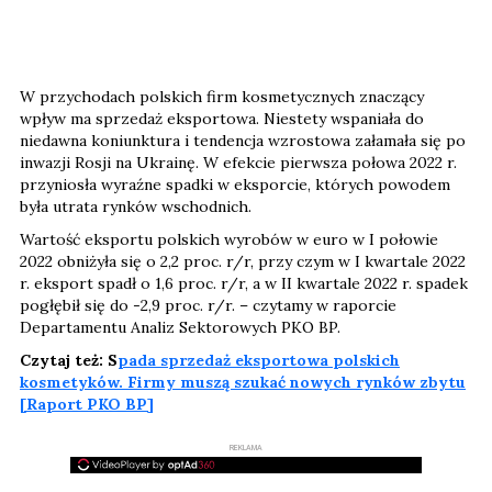
W przychodach polskich firm kosmetycznych znaczący
wpływ ma sprzedaż eksportowa. Niestety wspaniała do
niedawna koniunktura i tendencja wzrostowa załamała się po
inwazji Rosji na Ukrainę. W efekcie pierwsza połowa 2022 r.
przyniosła wyraźne spadki w eksporcie, których powodem
była utrata rynków wschodnich.
Wartość eksportu polskich wyrobów w euro w I połowie
2022 obniżyła się o 2,2 proc. r/r, przy czym w I kwartale 2022
r. eksport spadł o 1,6 proc. r/r, a w II kwartale 2022 r. spadek
pogłębił się do -2,9 proc. r/r. – czytamy w raporcie
Departamentu Analiz Sektorowych PKO BP.
Czytaj też: S
pada sprzedaż eksportowa polskich
kosmetyków. Firmy muszą szukać nowych rynków zbytu
[Raport PKO BP]
REKLAMA