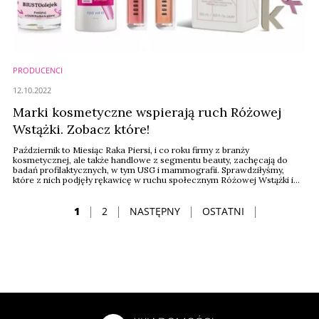
PRODUCENCI
12.10.2022
Marki kosmetyczne wspierają ruch Różowej
Wstążki. Zobacz które!
Październik to Miesiąc Raka Piersi, i co roku firmy z branży
kosmetycznej, ale także handlowe z segmentu beauty, zachęcają do
badań profilaktycznych, w tym USG i mammografii. Sprawdziłyśmy,
które z nich podjęły rękawicę w ruchu społecznym Różowej Wstążki i
zaoferowały zestawy kosmetyków lub akcesoria urodowe i modowe w
ramach akcji charytatywnej.
1
2
NASTĘPNY
OSTATNI