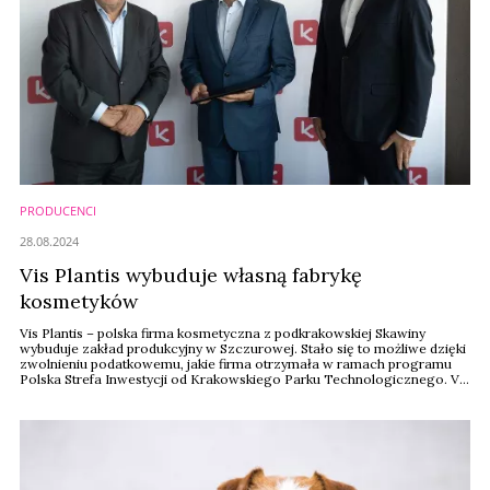
PRODUCENCI
28.08.2024
Vis Plantis wybuduje własną fabrykę
kosmetyków
Vis Plantis – polska firma kosmetyczna z podkrakowskiej Skawiny
wybuduje zakład produkcyjny w Szczurowej. Stało się to możliwe dzięki
zwolnieniu podatkowemu, jakie firma otrzymała w ramach programu
Polska Strefa Inwestycji od Krakowskiego Parku Technologicznego. Vis
Plantis przeznaczy na inwestycję ponad 27 mln zł. W nowej fabryce
będą produkowane kosmetyki so!flow, Pharma Care oraz kosmetyki dla
zwierząt Wow!Pets.