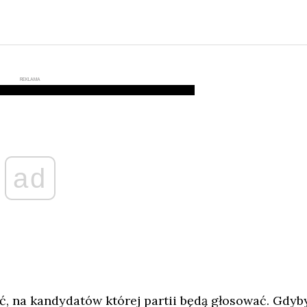
REKLAMA
ad
, na kandydatów której partii będą głosować. Gdyb