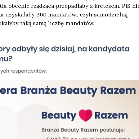
rtia obecnie rządząca przepadłaby z kretesem. PiS ni
ka uzyskałaby 360 mandatów., czyli samodzielną
yskałyby taką samą liczbę mandatów.