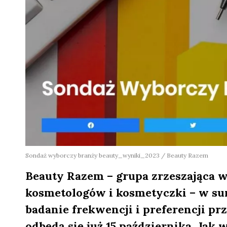
Sondaż wyborczy branży beauty_wyniki_2023 / Beauty Razem
Beauty Razem – grupa zrzeszająca w
kosmetologów i kosmetyczki – w sum
badanie frekwencji i preferencji p
odbędą się już 15 października. Jak