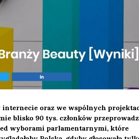
 internecie oraz we wspólnych projekta
ie blisko 90 tys. członków przeprowadz
rzed wyborami parlamentarnymi, które
 wyglądałaby Polska, gdyby głosowała tylk