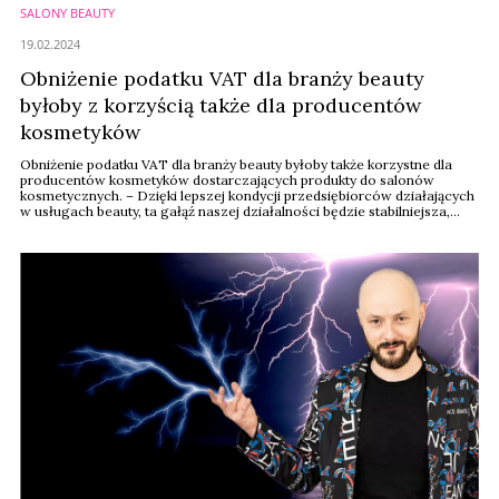
SALONY BEAUTY
19.02.2024
Obniżenie podatku VAT dla branży beauty
byłoby z korzyścią także dla producentów
kosmetyków
Obniżenie podatku VAT dla branży beauty byłoby także korzystne dla
producentów kosmetyków dostarczających produkty do salonów
kosmetycznych. – Dzięki lepszej kondycji przedsiębiorców działających
w usługach beauty, ta gałąź naszej działalności będzie stabilniejsza,
więc będziemy mogli liczyć na to, że kategoria profesjonalna, którą
produkujemy, będzie przynosiła większe zyski również dla producentów
– ...