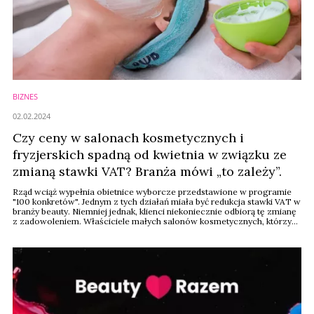
BIZNES
02.02.2024
Czy ceny w salonach kosmetycznych i
fryzjerskich spadną od kwietnia w związku ze
zmianą stawki VAT? Branża mówi „to zależy”.
Rząd wciąż wypełnia obietnice wyborcze przedstawione w programie
"100 konkretów". Jednym z tych działań miała być redukcja stawki VAT w
branży beauty. Niemniej jednak, klienci niekoniecznie odbiorą tę zmianę
z zadowoleniem. Właściciele małych salonów kosmetycznych, którzy
prowadzą własne biznesy, podchodzą do obniżki cen z pewnym
dystansem.