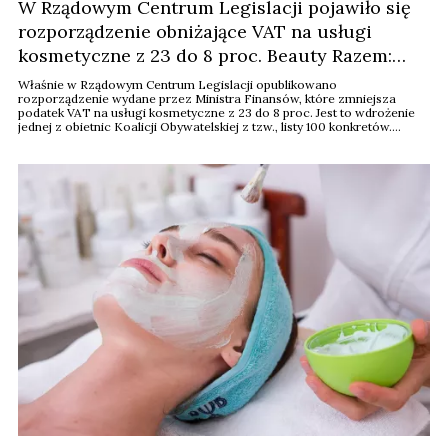
W Rządowym Centrum Legislacji pojawiło się
rozporządzenie obniżające VAT na usługi
kosmetyczne z 23 do 8 proc. Beauty Razem:
idziemy po więcej
Właśnie w Rządowym Centrum Legislacji opublikowano
rozporządzenie wydane przez Ministra Finansów, które zmniejsza
podatek VAT na usługi kosmetyczne z 23 do 8 proc. Jest to wdrożenie
jednej z obietnic Koalicji Obywatelskiej z tzw., listy 100 konkretów.
Obniżona stawka VAT będzie stosowana od kwietnia 2024 roku.
Organizacja Beauty Razem zapowiada dalszą walkę o poszerzenie listy
objętych nową stawką usług.