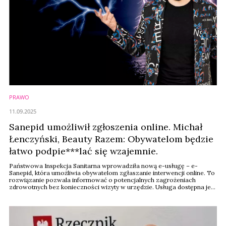
PRAWO
11.09.2025
Sanepid umożliwił zgłoszenia online. Michał
Łenczyński, Beauty Razem: Obywatelom będzie
łatwo podpie***lać się wzajemnie.
Państwowa Inspekcja Sanitarna wprowadziła nową e-usługę – e-
Sanepid, która umożliwia obywatelom zgłaszanie interwencji online. To
rozwiązanie pozwala informować o potencjalnych zagrożeniach
zdrowotnych bez konieczności wizyty w urzędzie. Usługa dostępna jest
przez całą dobę, siedem dni w tygodniu, a zgłoszenie można złożyć
zarówno za pomocą komputera, jak i telefonu. Rozwiązanie to
wzbudziło silne kontrowersje w ...