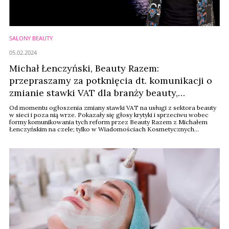
SALONY BEAUTY
05.02.2024
Michał Łenczyński, Beauty Razem:
przepraszamy za potknięcia dt. komunikacji o
zmianie stawki VAT dla branży beauty,
zmieniamy strategię medialną
Od momentu ogłoszenia zmiany stawki VAT na usługi z sektora beauty
w sieci i poza nią wrze. Pokazały się głosy krytyki i sprzeciwu wobec
formy komunikowania tych reform przez Beauty Razem z Michałem
Łenczyńskim na czele; tylko w Wiadomościach Kosmetycznych
komentarz w tej sprawie od głównego zainteresowanego.