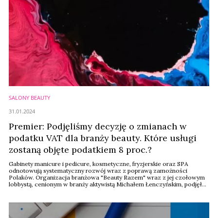
SALONY BEAUTY
31.01.2024
Premier: Podjęliśmy decyzję o zmianach w
podatku VAT dla branży beauty. Które usługi
zostaną objęte podatkiem 8 proc.?
Gabinety manicure i pedicure, kosmetyczne, fryzjerskie oraz SPA
odnotowują systematyczny rozwój wraz z poprawą zamożności
Polaków. Organizacja branżowa "Beauty Razem" wraz z jej czołowym
lobbystą, cenionym w branży aktywistą Michałem Łenczyńskim, podjęła
starania o obniżenie stawki VAT z 23 proc. do 8 proc. dla właścicieli
salonów. Dziś te wysiłki zakończyły się sukcesem, a zabiegi branżowe
zostały z powodzeniem ...