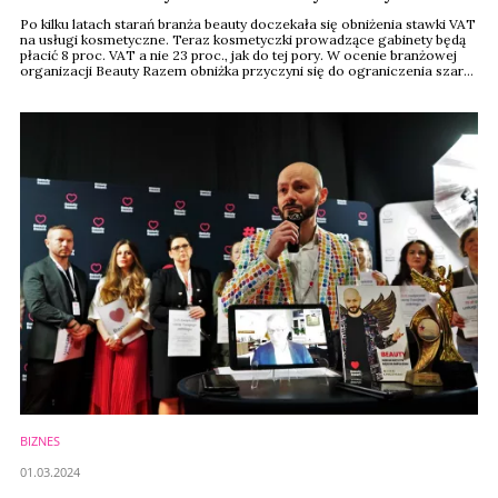
Po kilku latach starań branża beauty doczekała się obniżenia stawki VAT
na usługi kosmetyczne. Teraz kosmetyczki prowadzące gabinety będą
płacić 8 proc. VAT a nie 23 proc., jak do tej pory. W ocenie branżowej
organizacji Beauty Razem obniżka przyczyni się do ograniczenia szarej
strefy, zwiększenia legalności działalności oraz odciąży właścicieli
salonów, którzy, podobnie jak przedsiębiorcy w innych sektorach,
mierzą ...
BIZNES
01.03.2024