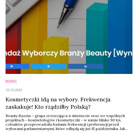
BIZNES
10.10.2023
Kosmetyczki idą na wybory. Frekwencja
zaskakuje! Kto rządziłby Polską?
Beauty Razem – grupa zrzeszająca w internecie oraz we wspólnych
projektach – kosmetologów i kosmetyczki – w sumie blisko 90 tys.
członków przeprowadziła badanie frekwencji i preferencji przed
wyborami parlamentarnymi, które odbędą się już 15 października. Jak
wyglądałaby Polska, gdyby głosowała tylko branża beauty?