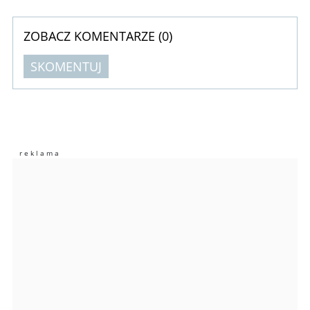
ZOBACZ KOMENTARZE (
0
)
SKOMENTUJ
Komentarze (
0
)
Nie znaleziono komentarzy
Zostaw swoje komentarze
Imię (Wymagane)
Anuluj
Prześlij komentarz