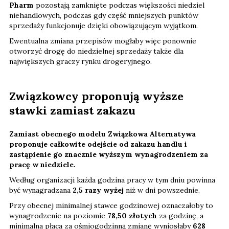
Pharm
pozostają zamknięte podczas większości niedziel
niehandlowych, podczas gdy część mniejszych punktów
sprzedaży funkcjonuje dzięki obowiązującym wyjątkom.
Ewentualna zmiana przepisów mogłaby więc ponownie
otworzyć drogę do niedzielnej sprzedaży także dla
największych graczy rynku drogeryjnego.
Związkowcy proponują wyższe
stawki zamiast zakazu
Zamiast obecnego modelu Związkowa Alternatywa
proponuje całkowite odejście od zakazu handlu i
zastąpienie go znacznie wyższym wynagrodzeniem za
pracę w niedziele.
Według organizacji każda godzina pracy w tym dniu powinna
być wynagradzana
2,5 razy wyżej
niż w dni powszednie.
Przy obecnej minimalnej stawce godzinowej oznaczałoby to
wynagrodzenie na poziomie
78,50 złotych
za godzinę, a
minimalna płaca za ośmiogodzinną zmianę wyniosłaby
628