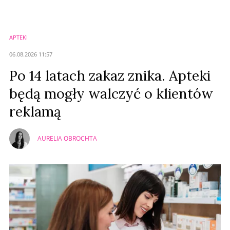
Zostaw swoje komentarze
Imię (Wymagane)
APTEKI
Anuluj
06.08.2026 11:57
Prześlij komentarz
Po 14 latach zakaz znika. Apteki
będą mogły walczyć o klientów
reklamą
AURELIA OBROCHTA