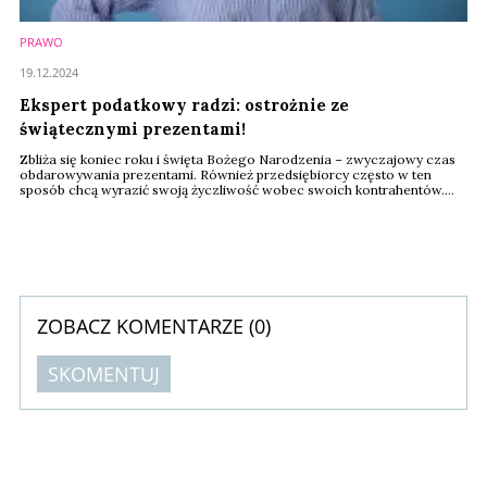
PRAWO
19.12.2024
Ekspert podatkowy radzi: ostrożnie ze
świątecznymi prezentami!
Zbliża się koniec roku i święta Bożego Narodzenia – zwyczajowy czas
obdarowywania prezentami. Również przedsiębiorcy często w ten
sposób chcą wyrazić swoją życzliwość wobec swoich kontrahentów.
Jakich kwot nie przekraczać, żeby nie zapłacić podatku? Jakie prezenty
możemy dawać na święta (i nie tylko) naszym kontrahentom?
ZOBACZ KOMENTARZE (
0
)
SKOMENTUJ
Komentarze (
0
)
Nie znaleziono komentarzy