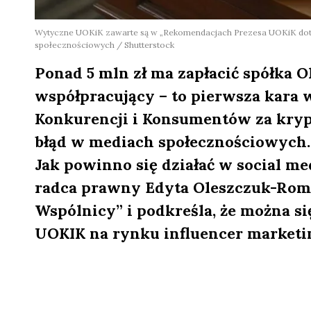
Wytyczne UOKiK zawarte są w „Rekomendacjach Prezesa UOKiK doty
społecznościowych / Shutterstock
Ponad 5 mln zł ma zapłacić spółka Ol
współpracujący – to pierwsza kara
Konkurencji i Konsumentów za kry
błąd w mediach społecznościowych. 
Jak powinno się działać w social me
radca prawny Edyta Oleszczuk-Roma
Wspólnicy” i podkreśla, że można s
UOKIK na rynku influencer marketi