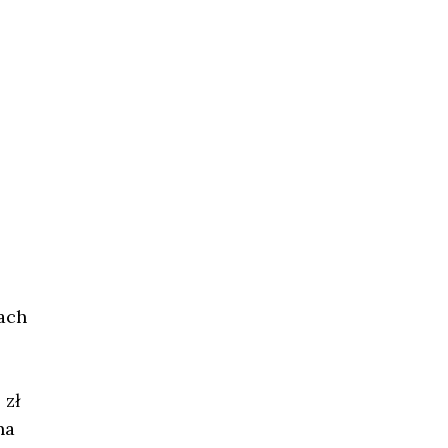
ach
 zł
na