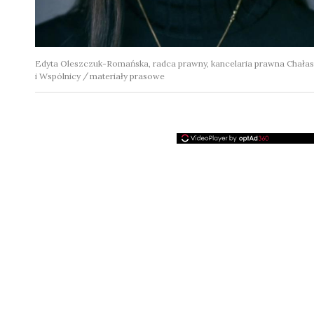
Edyta Oleszczuk-Romańska, radca prawny, kancelaria prawna Chałas
i Wspólnicy
materiały prasowe