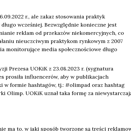
09.2022 r., ale zakaz stosowania praktyk
długo wcześniej. Bezwzględnie konieczne jest
nianie reklam od przekazów niekomercyjnych, co
działaniu nieuczciwym praktykom rynkowym z 2007
ania monitorujące media społecznościowe długo
zji Prezesa UOKiK z 23.08.2023 r. (sygnatura
s prosiła influencerów, aby w publikacjach
 w formie hashtagów, tj.: #olimpad oraz hashtag
i Olimp. UOKiK uznał taka formę za niewystarczają
ie ma to, w jaki sposób tworzone są treści reklamo