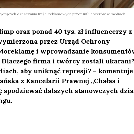
czących oznaczania treści reklamowych przez influencerów w mediach
imp oraz ponad 40 tys. zł influencerzy z
 wymierzona przez Urząd Ochrony
ptoreklamę i wprowadzanie konsument
Dlaczego firma i twórcy zostali ukarani
diach, aby uniknąć represji? – komentuje
ńska z Kancelarii Prawnej „Chałas i
ię spodziewać dalszych stanowczych dzia
ngu.