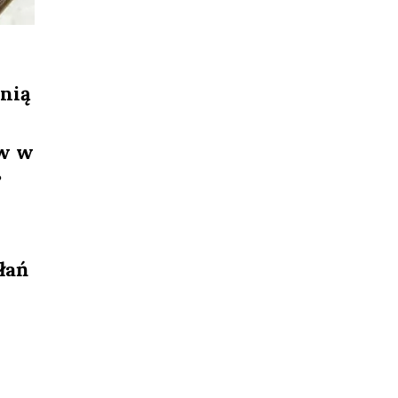
 nią
ów w
?
łań