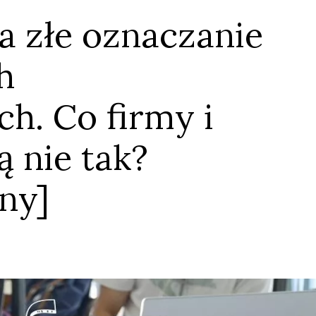
a złe oznaczanie
h
h. Co firmy i
ą nie tak?
ny]