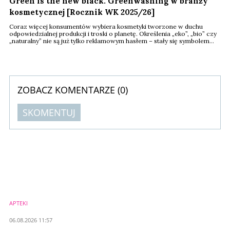
Green is the new black. Greenwashing w branży
kosmetycznej [Rocznik WK 2025/26]
Coraz więcej konsumentów wybiera kosmetyki tworzone w duchu
odpowiedzialnej produkcji i troski o planetę. Określenia „eko”, „bio” czy
„naturalny” nie są już tylko reklamowym hasłem – stały się symbolem
stylu życia. Dlatego wielu klientów chętnie zapłaci więcej za produkty,
które są zgodne z ich wartościami. Nic dziwnego, że producenci
kosmetyków szybko dostrzegli potencjał „zielonej” komunikacji. Co się
...
ZOBACZ KOMENTARZE (
0
)
SKOMENTUJ
Komentarze (
0
)
Nie znaleziono komentarzy
Zostaw swoje komentarze
Imię (Wymagane)
APTEKI
Anuluj
06.08.2026 11:57