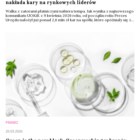
nakłada kary na rynkowych liderów
Walka z zatorami płatniczymi nabiera tempa. Jak wynika z najnowszego
komunikatu UOKiK z 9 kwietnia 2026 roku, od początku roku Prezes
Urzędu nałożył już ponad 2,6 mln zł kar na spółki, które opóźniały się z
płatnościami dla swoich kontrahentów. Wśród ukaranych oraz
podmiotów objętych nowymi postępowaniami znalazły się również
marki z sektora kosmetycznego i farmaceutycznego, w tym Nivea
Polska, Teva Pharmaceuticals ...
PRAWO
20.03.2026