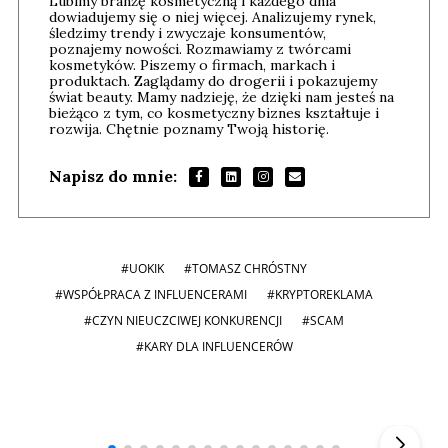
Lubimy branżę kosmetyczną i każdego dnia
dowiadujemy się o niej więcej. Analizujemy rynek,
śledzimy trendy i zwyczaje konsumentów,
poznajemy nowości. Rozmawiamy z twórcami
kosmetyków. Piszemy o firmach, markach i
produktach. Zaglądamy do drogerii i pokazujemy
świat beauty. Mamy nadzieję, że dzięki nam jesteś na
bieżąco z tym, co kosmetyczny biznes kształtuje i
rozwija. Chętnie poznamy Twoją historię.
Napisz do mnie:
#UOKIK
#TOMASZ CHRÓSTNY
#WSPÓŁPRACA Z INFLUENCERAMI
#KRYPTOREKLAMA
#CZYN NIEUCZCIWEJ KONKURENCJI
#SCAM
#KARY DLA INFLUENCERÓW
Andrzej i Marta Sterniccy
Marta i
▶