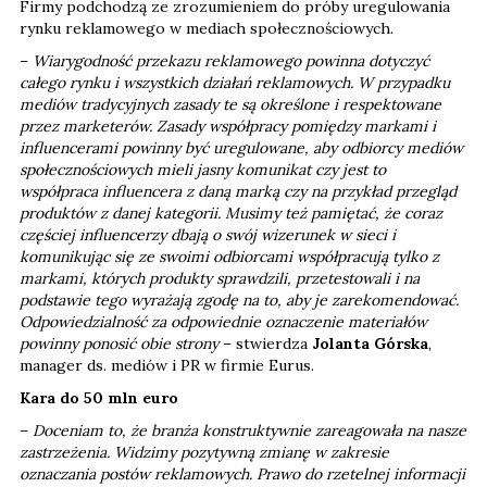
Firmy podchodzą ze zrozumieniem do próby uregulowania
rynku reklamowego w mediach społecznościowych.
–
Wiarygodność przekazu reklamowego powinna dotyczyć
całego rynku i wszystkich działań reklamowych. W przypadku
mediów tradycyjnych zasady te są określone i respektowane
przez marketerów. Zasady współpracy pomiędzy markami i
influencerami powinny być uregulowane, aby odbiorcy mediów
społecznościowych mieli jasny komunikat czy jest to
współpraca influencera z daną marką czy na przykład przegląd
produktów z danej kategorii. Musimy też pamiętać, że coraz
częściej influencerzy dbają o swój wizerunek w sieci i
komunikując się ze swoimi odbiorcami współpracują tylko z
markami, których produkty sprawdzili, przetestowali i na
podstawie tego wyrażają zgodę na to, aby je zarekomendować.
Odpowiedzialność za odpowiednie oznaczenie materiałów
powinny ponosić obie strony
– stwierdza
Jolanta Górska
,
manager ds. mediów i PR w firmie Eurus.
Kara do 50 mln euro
–
Doceniam to, że branża konstruktywnie zareagowała na nasze
zastrzeżenia. Widzimy pozytywną zmianę w zakresie
oznaczania postów reklamowych. Prawo do rzetelnej informacji