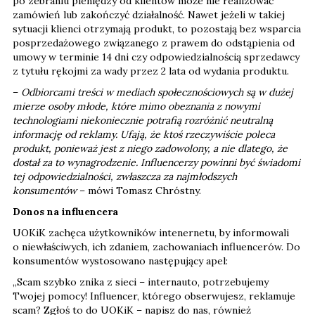
po zebraniu pieniędzy od klientów może nie realizować
zamówień lub zakończyć działalność. Nawet jeżeli w takiej
sytuacji klienci otrzymają produkt, to pozostają bez wsparcia
posprzedażowego związanego z prawem do odstąpienia od
umowy w terminie 14 dni czy odpowiedzialnością sprzedawcy
z tytułu rękojmi za wady przez 2 lata od wydania produktu.
–
Odbiorcami treści w mediach społecznościowych są w dużej
mierze osoby młode, które mimo obeznania z nowymi
technologiami niekoniecznie potrafią rozróżnić neutralną
informację od reklamy. Ufają, że ktoś rzeczywiście poleca
produkt, ponieważ jest z niego zadowolony, a nie dlatego, że
dostał za to wynagrodzenie. Influencerzy powinni być świadomi
tej odpowiedzialności, zwłaszcza za najmłodszych
konsumentów
– mówi Tomasz Chróstny.
Donos na influencera
UOKiK zachęca użytkowników intenernetu, by informowali
o niewłaściwych, ich zdaniem, zachowaniach influencerów. Do
konsumentów wystosowano następujący apel:
„Scam szybko znika z sieci – internauto, potrzebujemy
Twojej pomocy! Influencer, którego obserwujesz, reklamuje
scam? Zgłoś to do UOKiK – napisz do nas, również