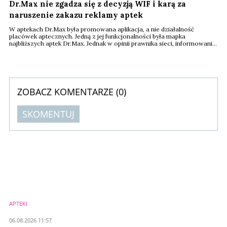
Dr.Max nie zgadza się z decyzją WIF i karą za
naruszenie zakazu reklamy aptek
W aptekach Dr.Max była promowana aplikacja, a nie działalność
placówek aptecznych. Jedną z jej funkcjonalności była mapka
najbliższych aptek Dr.Max. Jednak w opinii prawnika sieci, informowanie
o lokalizacji apteki nie stanowi według Prawa farmaceutycznego
zakazanej reklamy apteki.
ZOBACZ KOMENTARZE (
0
)
SKOMENTUJ
Komentarze (
0
)
Nie znaleziono komentarzy
Zostaw swoje komentarze
Imię (Wymagane)
APTEKI
Anuluj
06.08.2026 11:57