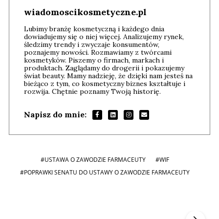
wiadomoscikosmetyczne.pl
Lubimy branżę kosmetyczną i każdego dnia
dowiadujemy się o niej więcej. Analizujemy rynek,
śledzimy trendy i zwyczaje konsumentów,
poznajemy nowości. Rozmawiamy z twórcami
kosmetyków. Piszemy o firmach, markach i
produktach. Zaglądamy do drogerii i pokazujemy
świat beauty. Mamy nadzieję, że dzięki nam jesteś na
bieżąco z tym, co kosmetyczny biznes kształtuje i
rozwija. Chętnie poznamy Twoją historię.
Napisz do mnie:
#USTAWA O ZAWODZIE FARMACEUTY
#WIF
#POPRAWKI SENATU DO USTAWY O ZAWODZIE FARMACEUTY
Andrzej i Marta Sterniccy
Marta i
▶