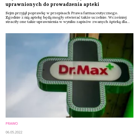
uprawnionych do prowadzenia apteki
Sejm przyjął poprawkę w przepisach Prawa farmaceutycznego.
Zgodnie z nią aptekę będą mogły otwierać także uczelnie. Wcześniej
straciły one takie uprawnienia w wyniku zapisów zwanych Apteką dla
Aptekarza. Ograniczyły one prawo do otwierania nowych placówek do
farmaceutów posiadających prawo do wykonywania zawodu oraz
spółek złożonych z tych osób.
PRAWO
06.05.2022