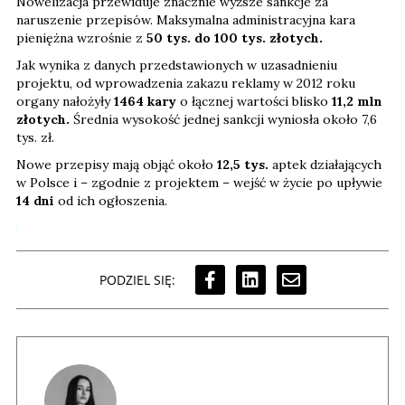
Nowelizacja przewiduje znacznie wyższe sankcje za
naruszenie przepisów. Maksymalna administracyjna kara
pieniężna wzrośnie z
50 tys. do 100 tys. złotych.
Jak wynika z danych przedstawionych w uzasadnieniu
projektu, od wprowadzenia zakazu reklamy w 2012 roku
organy nałożyły
1464 kary
o łącznej wartości blisko
11,2 mln
złotych.
Średnia wysokość jednej sankcji wyniosła około 7,6
tys. zł.
Nowe przepisy mają objąć około
12,5 tys.
aptek działających
w Polsce i – zgodnie z projektem – wejść w życie po upływie
14 dni
od ich ogłoszenia.
PODZIEL SIĘ: