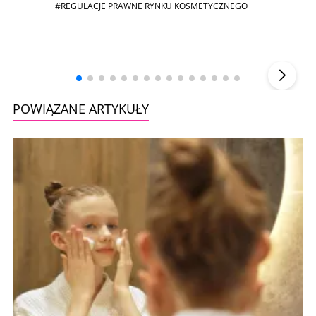
#REGULACJE PRAWNE RYNKU KOSMETYCZNEGO
Andrzej i Marta Sterniccy
Marta i
▶
POWIĄZANE ARTYKUŁY