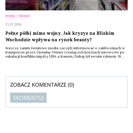
RYNEK I TRENDY
21.07.2026
Pełne półki mimo wojny. Jak kryzys na Bliskim
Wschodzie wpływa na rynek beauty?
Jeszcze zanim światowe media zaczęły informować o zakłóceniach w
transporcie przez Cieśninę Ormuz i rosnących kosztach surowców po
eskalacji konfliktu między USA a Iranem, Dubaj żył swoim rytmem. W
centrach handlowych trudno było dostrzec jakiekolwiek oznaki kryzysu.
W Sephorze tłumy klientów testowały nowe zapachy, koreańskie
kosmetyki zajmowały coraz więcej miejsca na półkach, a luksusowe
marki prezentowały kolejne ...
ZOBACZ KOMENTARZE (
0
)
SKOMENTUJ
Komentarze (
0
)
Nie znaleziono komentarzy
Zostaw swoje komentarze