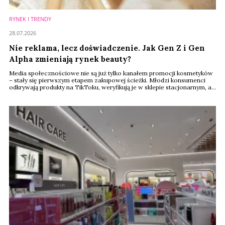
RYNEK I TRENDY
28.07.2026
Nie reklama, lecz doświadczenie. Jak Gen Z i Gen
Alpha zmieniają rynek beauty?
Media społecznościowe nie są już tylko kanałem promocji kosmetyków
– stały się pierwszym etapem zakupowej ścieżki. Młodzi konsumenci
odkrywają produkty na TikToku, weryfikują je w sklepie stacjonarnym, a
kolejne zakupy często finalizują już online. Tak wygląda nowy model
zakupów beauty, który – według raportu Renude Insights, będzie w
najbliższych latach wyznaczał kierunek rozwoju całego rynku.