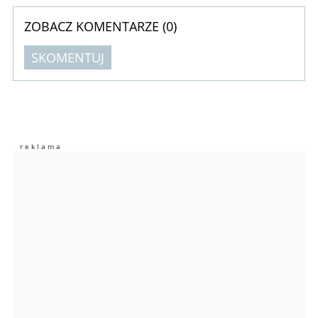
ZOBACZ KOMENTARZE (
0
)
SKOMENTUJ
Komentarze (
0
)
Nie znaleziono komentarzy
Zostaw swoje komentarze
Imię (Wymagane)
Anuluj
Prześlij komentarz