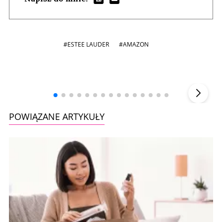
#ESTEE LAUDER
#AMAZON
Andrzej i Marta Sterniccy
Michał 
▶
POWIĄZANE ARTYKUŁY