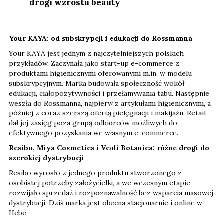
drogi wzrostu beauty
Your KAYA: od subskrypcji i edukacji do Rossmanna
Your KAYA jest jednym z najczytelniejszych polskich
przykładów. Zaczynała jako start-up e-commerce z
produktami higienicznymi oferowanymi m.in. w modelu
subskrypcyjnym. Marka budowała społeczność wokół
edukacji, ciałopozytywności i przełamywania tabu. Następnie
weszła do Rossmanna, najpierw z artykułami higienicznymi, a
później z coraz szerszą ofertą pielęgnacji i makijażu. Retail
dał jej zasięg poza grupą odbiorców możliwych do
efektywnego pozyskania we własnym e-commerce.
Resibo, Miya Cosmetics i Veoli Botanica: różne drogi do
szerokiej dystrybucji
Resibo wyrosło z jednego produktu stworzonego z
osobistej potrzeby założycielki, a we wczesnym etapie
rozwijało sprzedaż i rozpoznawalność bez wsparcia masowej
dystrybucji. Dziś marka jest obecna stacjonarnie i online w
Hebe.