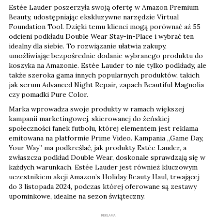
Estée Lauder poszerzyła swoją ofertę w Amazon Premium
Beauty, udostępniając ekskluzywne narzędzie Virtual
Foundation Tool. Dzięki temu klienci mogą porównać aż 55
odcieni podkładu Double Wear Stay-in-Place i wybrać ten
idealny dla siebie. To rozwiązanie ułatwia zakupy,
umożliwiając bezpośrednie dodanie wybranego produktu do
koszyka na Amazonie. Estée Lauder to nie tylko podkłady, ale
także szeroka gama innych popularnych produktów, takich
jak serum Advanced Night Repair, zapach Beautiful Magnolia
czy pomadki Pure Color.
Marka wprowadza swoje produkty w ramach większej
kampanii marketingowej, skierowanej do żeńskiej
społeczności fanek futbolu, której elementem jest reklama
emitowana na platformie Prime Video. Kampania „Game Day,
Your Way” ma podkreślać, jak produkty Estée Lauder, a
zwłaszcza podkład Double Wear, doskonale sprawdzają się w
każdych warunkach. Estée Lauder jest również kluczowym
uczestnikiem akcji Amazon’s Holiday Beauty Haul, trwającej
do 3 listopada 2024, podczas której oferowane są zestawy
upominkowe, idealne na sezon świąteczny.
REKLAMA