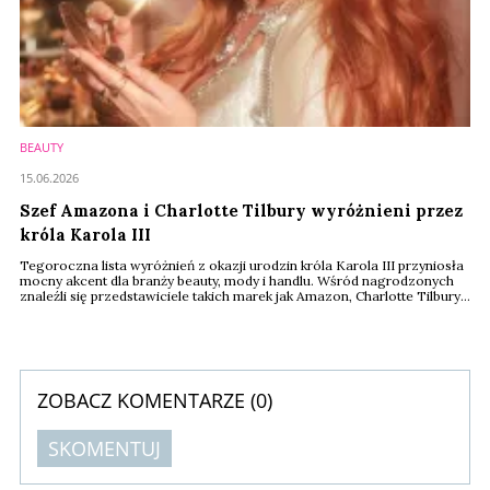
BEAUTY
15.06.2026
Szef Amazona i Charlotte Tilbury wyróżnieni przez
króla Karola III
Tegoroczna lista wyróżnień z okazji urodzin króla Karola III przyniosła
mocny akcent dla branży beauty, mody i handlu. Wśród nagrodzonych
znaleźli się przedstawiciele takich marek jak Amazon, Charlotte Tilbury,
Kurt Geiger czy Jimmy Choo. Najwyższe wyróżnienie w sektorze beauty
otrzymała Charlotte Tilbury, której marka należy dziś do
najdynamiczniej rozwijających się firm kosmetycznych na świecie.
ZOBACZ KOMENTARZE (
0
)
SKOMENTUJ