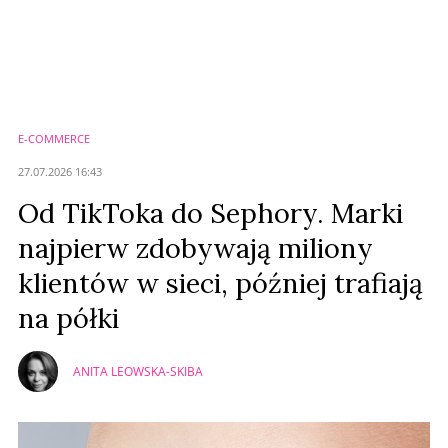
Komentarze (
0
)
Nie znaleziono komentarzy
Zostaw swoje komentarze
Imię (Wymagane)
E-COMMERCE
Anuluj
27.07.2026 16:43
Prześlij komentarz
Od TikToka do Sephory. Marki
najpierw zdobywają miliony
klientów w sieci, później trafiają
na półki
ANITA LEOWSKA-SKIBA