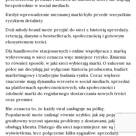
bezpośrednio w social mediach.
Kiedyś wprowadzenie nieznanej marki było przede wszystkim
ryzykiem detalisty.
Dziś młody brand może przyjść do sieci z historią sprzedaży,
retencją, danymi o bestsellerach, społecznością i gotowym
ekosystemem treści.
Dla handlowców stacjonarnych i online współpraca z marką
wykreowaną w sieci oznacza więc mniejsze ryzyko. Zmienia
to również sposób, w jaki sieci wybierają marki. O sukcesie na
półce nie decydują już wyłącznie historia producenta, budżet
marketingowy i tradycyjne badania rynku. Coraz większe
znaczenie mają dynamika wzrostu w social mediach, sprzedaż
na platformach społecznościowych, siła społeczności i
zdolność marki do regularnego dostarczania nowych treści
oraz premier.
Nie oznacza to, że każdy viral zasługuje na półkę.
Popularność może zniknąć równie szybko, jak się pojawiła, a
gwałtowny wzrost ujawnia problemy z dostawami, jakością i
obsługą klienta. Dlatego dla sieci najcenniejsze nie są same
wyświetlenia, lecz połączenie kilku sygnałów: sprzedaży,