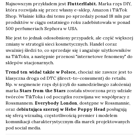
Najnowszym przykładem jest
FlutterHabit.
Marka rzęs DIY,
która rozwijała się przez własny e-sklep, Amazon i TikTok
Shop. Właśnie kilka dni temu po sprzedaży ponad 18 mln par
produktów w ciągu ostatniego roku zadebiutowała w ponad
500 perfumeriach Sephora w USA.
Nie jest to jednak odosobniony przypadek, ale część większej
zmiany w strategii sieci kosmetycznych. Handel coraz
uważniej śledzi to, co sprzedaje się i angażuje użytkowników
na TikToku, a następnie przenosi "internetowe fenomeny" do
sklepów stacjonarnych.
Trend ten widać także w Polsce,
chociaż nie zawsze jest to
klasyczna droga od DTC (direct-to-consument) do retailu.
Np. w segmencie rzęs dyi (czyli do samodzielnego założenia)
marka
Stars from the Stars
została stworzona przy udziale
twórców TikToka i od początku rozwijana we współpracy z
Rossmannem.
Everybody London
, dostępne w Rossmannie,
oraz d
ebiutująca szerzej w Hebe Poppy Head
posługują
się sferą wizualną, częstotliwością premier i modelem
komunikacji charakterystycznym dla marek projektowanych
pod social media.