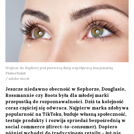
Wejście do Sephory jest pierwszą dużą współpracą stacjonarną
FlutterHabit
adobe stock
Jeszcze niedawno obecność w Sephorze, Douglasie,
Rossmannie czy Boots była dla młodej marki
przepustką do rozpoznawalności. Dziś ta kolejność
coraz częściej się odwraca. Najpierw marka zdobywa
popularność na TikToku, buduje własną społeczność,
testuje produkty i rozwija sprzedaż bezpośrednią w
social commerce (direct-to-consumer). Dopiero
później wchodzi do tradycyjnego retailu – już nie