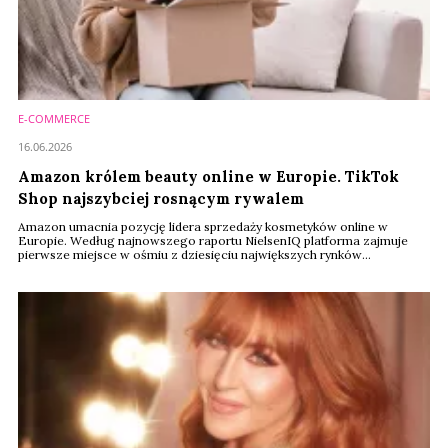
E-COMMERCE
16.06.2026
Amazon królem beauty online w Europie. TikTok
Shop najszybciej rosnącym rywalem
Amazon umacnia pozycję lidera sprzedaży kosmetyków online w
Europie. Według najnowszego raportu NielsenIQ platforma zajmuje
pierwsze miejsce w ośmiu z dziesięciu największych rynków
europejskich. Jednocześnie rośnie nowa konkurencja – TikTok Shop,
Primor, Aroma-Zone i chiński Joybuy coraz skuteczniej przejmują
uwagę konsumentów i zmieniają zasady gry w beauty e-commerce.