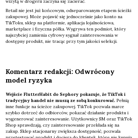
wizytą w drogerii zaczyna się zacierać.
Retail nie jest już końcowym, odseparowanym etapem ścieżki
zakupowej. Może pojawić się jednocześnie jako konto na
TikToku, sklep na platformie, aplikacja lojalnościowa,
marketplace i fizyczna półka. Wygrywa ten podmiot, który
najszybciej zamienia cyfrowy sygnał zainteresowania w
dostępny produkt, nie tracąc przy tym jakości selekcji.
Komentarz redakcji: Odwrócony
model ryzyka
Wejście FlutterHabit do Sephory pokazuje, że TikTok i
tradycyjny handel nie muszą ze sobą konkurować.
Pełnią
inne funkcje na ścieżce zakupowej. TikTok pozwala marce
szybko dotrzeć do odbiorców, pokazać działanie produktu i
wygenerować zainteresowanie. Użytkownicy SM oraz TikTok
Shop sprawdzają, czy zainteresowanie przekłada się na
zakup. Sklep stacjonarny zwiększa dostępność, pozwala
przetestować produkt i dociera do klientek, które nie kupują