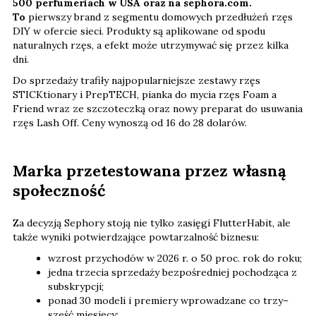
500 perfumeriach w USA oraz na sephora.com.
To
pierwszy brand z segmentu domowych przedłużeń rzęs
DIY w ofercie sieci. Produkty są aplikowane od spodu
naturalnych rzęs, a efekt może utrzymywać się przez kilka
dni.
Do sprzedaży trafiły najpopularniejsze zestawy rzęs
STICKtionary i PrepTECH, pianka do mycia rzęs Foam a
Friend wraz ze szczoteczką oraz nowy preparat do usuwania
rzęs Lash Off. Ceny wynoszą od 16 do 28 dolarów.
Marka przetestowana przez własną
społeczność
Za decyzją Sephory stoją nie tylko zasięgi FlutterHabit, ale
także wyniki potwierdzające powtarzalność biznesu:
wzrost przychodów w 2026 r. o 50 proc. rok do roku;
jedna trzecia sprzedaży bezpośredniej pochodząca z
subskrypcji;
ponad 30 modeli i premiery wprowadzane co trzy–
sześć miesięcy;