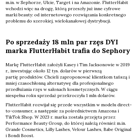
m.in. w Sephorze, Ulcie, Target i na Amazonie. FlutterHabit
wchodzi więc na drogę, którą przeszły już inne cyfrowe
marki beauty: od internetowego rozwiązania konkretnego
problemu do szerokiej, wielokanałowej dystrybucji.
Po sprzedaży 18 mln par rzęs DYI
marka FlutterHabit trafia do Sephory
Markę FlutterHabit założyli Kasey i Tim Jacksonowie w 2019
r., inwestując około 12 tys. dolarów
w pierwszą
partię produktów. Chcieli zaproponować klientkom tańszą i
mniej czasochłonną alternatywę dla profesjonalnego
przedłużania rzęs w salonach kosmetycznych. W ciągu
niespełna roku sprzedaż przekroczyła 1 mln dolarów.
FlutterHabit rozwijał się przede wszystkim w modelu direct-
to-consumer, a następnie za pośrednictwem Amazona i
TikTok Shop. W 2023 r. marka została przejęta przez
Performance Beauty Group, do której należą również m.in.
Grande Cosmetics, Lilly Lashes, Velour Lashes, Babe Original
i Bondi Boost.