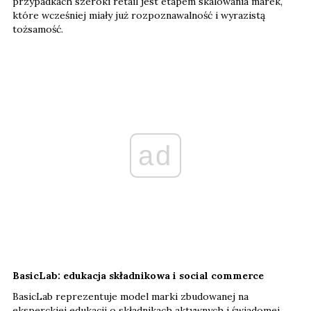
przypadkach szeroki retail jest etapem skalowania marek,
które wcześniej miały już rozpoznawalność i wyrazistą
tożsamość.
ad
BasicLab: edukacja składnikowa i social commerce
BasicLab reprezentuje model marki zbudowanej na
eksperckiej edukacji o składnikach aktywnych i świadomej