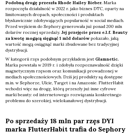
Podobną drogę przeszła Rhode Hailey Bieber.
Marka
rozpoczęła działalność w 2022 r. jako biznes DTC, oparty na
limitowanych dropach, społeczności i produktach
błyskawicznie zdobywających popularność w social mediach.
Przed wejściem do Sephory generowała już ponad 200 mln
dolarów rocznej sprzedaży.
Jej przejęcie przez e.l.f. Beauty
za kwotę mogącą sięgnąć 1 mld dolarów
pokazało, jaką
wartość mogą osiągnąć marki zbudowane bez tradycyjnej
dystrybucji.
W kategorii rzęs podobnym przykładem jest
Glamnetic.
Marka powstała w 2019 r. i zdobyła rozpoznawalność dzięki
magnetycznym rzęsom oraz komunikacji prowadzonej w
mediach społecznościowych. Dziś jej produkty są dostępne
m.in. w Sephorze, Ulcie, Target i na Amazonie. FlutterHabit
wchodzi więc na drogę, którą przeszły już inne cyfrowe
marki beauty: od internetowego rozwiązania konkretnego
problemu do szerokiej, wielokanałowej dystrybucji.
Po sprzedaży 18 mln par rzęs DYI
marka FlutterHabit trafia do Sephory