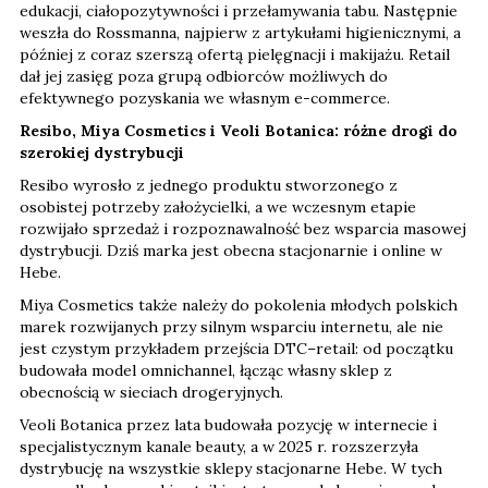
edukacji, ciałopozytywności i przełamywania tabu. Następnie
weszła do Rossmanna, najpierw z artykułami higienicznymi, a
później z coraz szerszą ofertą pielęgnacji i makijażu. Retail
dał jej zasięg poza grupą odbiorców możliwych do
efektywnego pozyskania we własnym e-commerce.
Resibo, Miya Cosmetics i Veoli Botanica: różne drogi do
szerokiej dystrybucji
Resibo wyrosło z jednego produktu stworzonego z
osobistej potrzeby założycielki, a we wczesnym etapie
rozwijało sprzedaż i rozpoznawalność bez wsparcia masowej
dystrybucji. Dziś marka jest obecna stacjonarnie i online w
Hebe.
Miya Cosmetics także należy do pokolenia młodych polskich
marek rozwijanych przy silnym wsparciu internetu, ale nie
jest czystym przykładem przejścia DTC–retail: od początku
budowała model omnichannel, łącząc własny sklep z
obecnością w sieciach drogeryjnych.
Veoli Botanica przez lata budowała pozycję w internecie i
specjalistycznym kanale beauty, a w 2025 r. rozszerzyła
dystrybucję na wszystkie sklepy stacjonarne Hebe. W tych