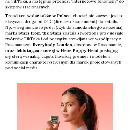
na TikToku, a następnie przenosi "internetowe fenomeny" do
sklepów stacjonarnych.
Trend ten widać także w Polsce,
chociaż nie zawsze jest to
klasyczna droga od DTC (direct-to-consument) do retailu.
Np. w segmencie rzęs dyi (czyli do samodzielnego założenia)
marka
Stars from the Stars
została stworzona przy udziale
twórców TikToka i od początku rozwijana we współpracy z
Rossmannem.
Everybody London
, dostępne w Rossmannie,
oraz d
ebiutująca szerzej w Hebe Poppy Head
posługują
się sferą wizualną, częstotliwością premier i modelem
komunikacji charakterystycznym dla marek projektowanych
pod social media.