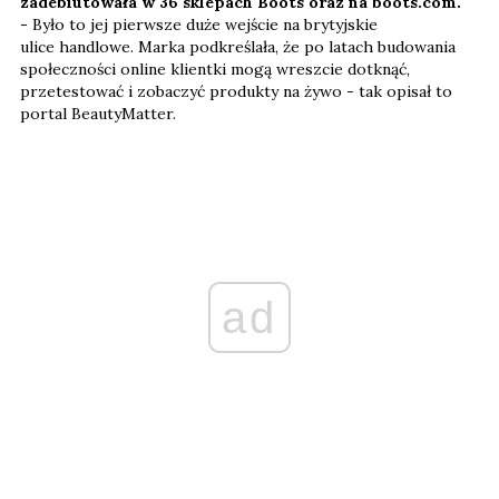
zadebiutowała w 36 sklepach Boots oraz na boots.com.
-
Było to jej pierwsze duże wejście na brytyjskie
ulice handlowe. Marka podkreślała, że po latach budowania
społeczności online klientki mogą wreszcie dotknąć,
przetestować i zobaczyć produkty na żywo - tak opisał to
portal BeautyMatter.
ad