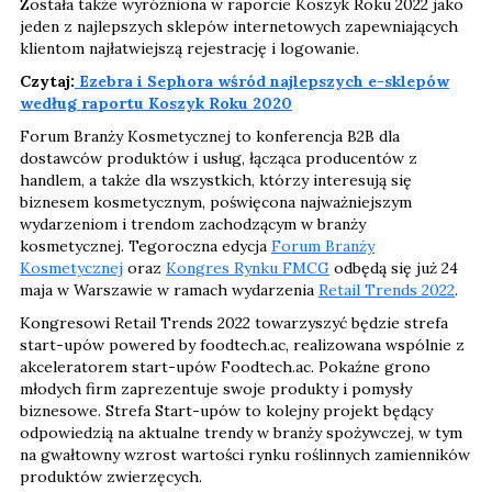
Została także wyróżniona w raporcie Koszyk Roku 2022 jako
jeden z najlepszych sklepów internetowych zapewniających
klientom najłatwiejszą rejestrację i logowanie.
Czytaj:
Ezebra i Sephora wśród najlepszych e-sklepów
według raportu Koszyk Roku 2020
Forum Branży Kosmetycznej to konferencja B2B dla
dostawców produktów i usług, łącząca producentów z
handlem, a także dla wszystkich, którzy interesują się
biznesem kosmetycznym, poświęcona najważniejszym
wydarzeniom i trendom zachodzącym w branży
kosmetycznej. Tegoroczna edycja
Forum Branży
Kosmetycznej
oraz
Kongres Rynku FMCG
odbędą się już 24
maja w Warszawie w ramach wydarzenia
Retail Trends 2022
.
Kongresowi Retail Trends 2022 towarzyszyć będzie strefa
start-upów powered by foodtech.ac, realizowana wspólnie z
akceleratorem start-upów Foodtech.ac. Pokaźne grono
młodych firm zaprezentuje swoje produkty i pomysły
biznesowe. Strefa Start-upów to kolejny projekt będący
odpowiedzią na aktualne trendy w branży spożywczej, w tym
na gwałtowny wzrost wartości rynku roślinnych zamienników
produktów zwierzęcych.