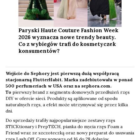
Paryski Haute Couture Fashion Week
2026 wyznacza nowe trendy beauty.
Co z wybiegów trafi do kosmetyczek
konsumentów?
Wejście do Sephory jest pierwszą dużą współpracą
stacjonarną FlutterHabit. Marka zadebiutowała w ponad
500 perfumeriach w USA oraz na sephora.com.
To
pierwszy brand z segmentu domowych przedłużeń rzęs
DIY w ofercie sieci. Produkty są aplikowane od spodu
naturalnych rzęs, a efekt może utrzymywać się przez kilka
dni.
Do sprzedaży trafiły najpopularniejsze zestawy rzęs
STICKtionary i PrepTECH, pianka do mycia rzęs Foam a
Friend wraz ze szczoteczką oraz nowy preparat do usuwania
rzęs Lash Off. Ceny wynoszą od 16 do 28 dolarów.