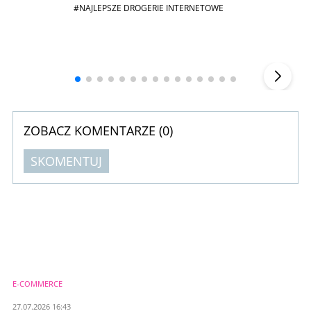
#NAJLEPSZE DROGERIE INTERNETOWE
Andrzej i Marta Sterniccy
Marta i
▶
ZOBACZ KOMENTARZE (
0
)
SKOMENTUJ
Komentarze (
0
)
Nie znaleziono komentarzy
Zostaw swoje komentarze
Imię (Wymagane)
E-COMMERCE
Anuluj
27.07.2026 16:43