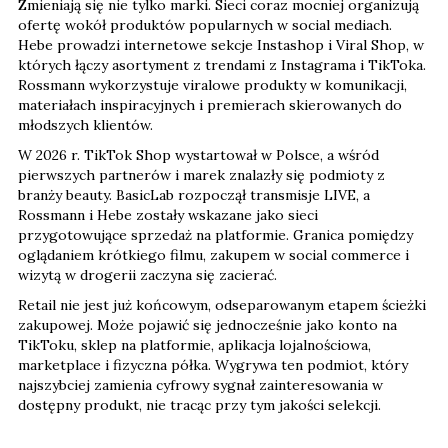
Zmieniają się nie tylko marki. Sieci coraz mocniej organizują
ofertę wokół produktów popularnych w social mediach.
Hebe prowadzi internetowe sekcje Instashop i Viral Shop, w
których łączy asortyment z trendami z Instagrama i TikToka.
Rossmann wykorzystuje viralowe produkty w komunikacji,
materiałach inspiracyjnych i premierach skierowanych do
młodszych klientów.
W 2026 r. TikTok Shop wystartował w Polsce, a wśród
pierwszych partnerów i marek znalazły się podmioty z
branży beauty. BasicLab rozpoczął transmisje LIVE, a
Rossmann i Hebe zostały wskazane jako sieci
przygotowujące sprzedaż na platformie. Granica pomiędzy
oglądaniem krótkiego filmu, zakupem w social commerce i
wizytą w drogerii zaczyna się zacierać.
Retail nie jest już końcowym, odseparowanym etapem ścieżki
zakupowej. Może pojawić się jednocześnie jako konto na
TikToku, sklep na platformie, aplikacja lojalnościowa,
marketplace i fizyczna półka. Wygrywa ten podmiot, który
najszybciej zamienia cyfrowy sygnał zainteresowania w
dostępny produkt, nie tracąc przy tym jakości selekcji.