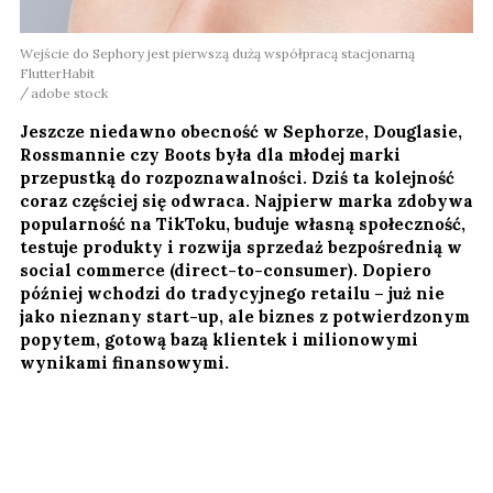
Wejście do Sephory jest pierwszą dużą współpracą stacjonarną
FlutterHabit
adobe stock
Jeszcze niedawno obecność w Sephorze, Douglasie,
Rossmannie czy Boots była dla młodej marki
przepustką do rozpoznawalności. Dziś ta kolejność
coraz częściej się odwraca. Najpierw marka zdobywa
popularność na TikToku, buduje własną społeczność,
testuje produkty i rozwija sprzedaż bezpośrednią w
social commerce (direct-to-consumer). Dopiero
później wchodzi do tradycyjnego retailu – już nie
jako nieznany start-up, ale biznes z potwierdzonym
popytem, gotową bazą klientek i milionowymi
wynikami finansowymi.