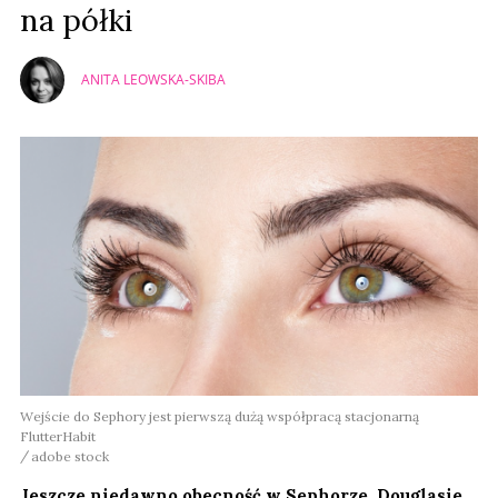
na półki
ANITA LEOWSKA-SKIBA
Wejście do Sephory jest pierwszą dużą współpracą stacjonarną
FlutterHabit
adobe stock
Jeszcze niedawno obecność w Sephorze, Douglasie,