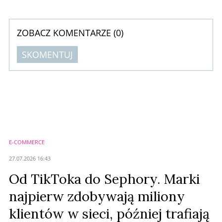
ZOBACZ KOMENTARZE (
0
)
SKOMENTUJ
Komentarze (
0
)
Nie znaleziono komentarzy
Zostaw swoje komentarze
Imię (Wymagane)
E-COMMERCE
Anuluj
27.07.2026 16:43
Prześlij komentarz
Od TikToka do Sephory. Marki
najpierw zdobywają miliony
klientów w sieci, później trafiają