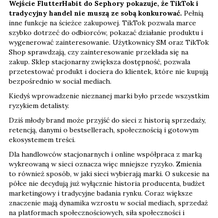
Wejście FlutterHabit do Sephory pokazuje, że TikTok i
tradycyjny handel nie muszą ze sobą konkurować.
Pełnią
inne funkcje na ścieżce zakupowej. TikTok pozwala marce
szybko dotrzeć do odbiorców, pokazać działanie produktu i
wygenerować zainteresowanie. Użytkownicy SM oraz TikTok
Shop sprawdzają, czy zainteresowanie przekłada się na
zakup. Sklep stacjonarny zwiększa dostępność, pozwala
przetestować produkt i dociera do klientek, które nie kupują
bezpośrednio w social mediach.
Kiedyś wprowadzenie nieznanej marki było przede wszystkim
ryzykiem detalisty.
Dziś młody brand może przyjść do sieci z historią sprzedaży,
retencją, danymi o bestsellerach, społecznością i gotowym
ekosystemem treści.
Dla handlowców stacjonarnych i online współpraca z marką
wykreowaną w sieci oznacza więc mniejsze ryzyko. Zmienia
to również sposób, w jaki sieci wybierają marki. O sukcesie na
półce nie decydują już wyłącznie historia producenta, budżet
marketingowy i tradycyjne badania rynku. Coraz większe
znaczenie mają dynamika wzrostu w social mediach, sprzedaż
na platformach społecznościowych, siła społeczności i