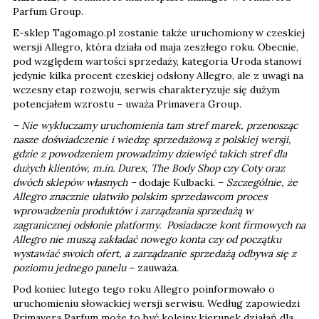
Parfum Group.
E-sklep Tagomago.pl zostanie także uruchomiony w czeskiej
wersji Allegro, która działa od maja zeszłego roku. Obecnie,
pod względem wartości sprzedaży, kategoria Uroda stanowi
jedynie kilka procent czeskiej odsłony Allegro, ale z uwagi na
wczesny etap rozwoju, serwis charakteryzuje się dużym
potencjałem wzrostu – uważa Primavera Group.
– Nie wykluczamy uruchomienia tam stref marek, przenosząc
nasze doświadczenie i wiedzę sprzedażową z polskiej wersji,
gdzie z powodzeniem prowadzimy dziewięć takich stref dla
dużych klientów, m.in. Durex, The Body Shop czy Coty oraz
dwóch sklepów własnych –
dodaje Kulbacki. –
Szczególnie, że
Allegro znacznie ułatwiło polskim sprzedawcom proces
wprowadzenia produktów i zarządzania sprzedażą w
zagranicznej odsłonie platformy. Posiadacze kont firmowych na
Allegro nie muszą zakładać nowego konta czy od początku
wystawiać swoich ofert, a zarządzanie sprzedażą odbywa się z
poziomu jednego panelu
– zauważa.
Pod koniec lutego tego roku Allegro poinformowało o
uruchomieniu słowackiej wersji serwisu. Według zapowiedzi
Primavera Parfum może to być kolejny kierunek działań dla