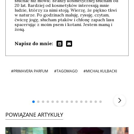
słuchać niż mówić. Branży kosmetycznej słucham od
20 lat. Bardziej od kosmetyków interesują mnie
ludzie, którzy za nimi stoją. Wierzę, że piękno tkwi
w naturze. Po godzinach maluję, rysuję, czytam,
ćwiczę jogę, słucham ptaków i chłonę zapach lasu
spacerując z moim psem i kotami. Jestem mamą i
żoną.
Napisz do mnie:
#PRIMAVERA PARFUM
#TAGOMAGO
#MICHAŁ KULBACKI
Andrzej i Marta Sterniccy
Marta i
▶
POWIĄZANE ARTYKUŁY