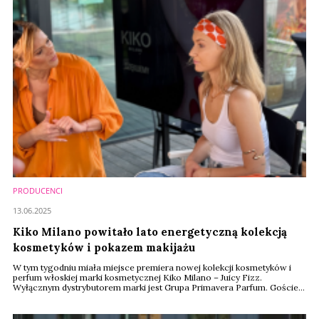
PRODUCENCI
13.06.2025
Kiko Milano powitało lato energetyczną kolekcją
kosmetyków i pokazem makijażu
W tym tygodniu miała miejsce premiera nowej kolekcji kosmetyków i
perfum włoskiej marki kosmetycznej Kiko Milano – Juicy Fizz.
Wyłącznym dystrybutorem marki jest Grupa Primavera Parfum. Goście –
dziennikarki beauty i influencerki – mogły przetestować nowe produkty
oraz wziąć udział w pokazie makijażu.