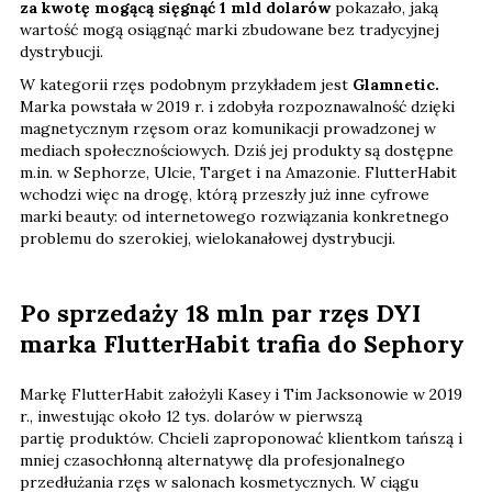
za kwotę mogącą sięgnąć 1 mld dolarów
pokazało, jaką
wartość mogą osiągnąć marki zbudowane bez tradycyjnej
dystrybucji.
W kategorii rzęs podobnym przykładem jest
Glamnetic.
Marka powstała w 2019 r. i zdobyła rozpoznawalność dzięki
magnetycznym rzęsom oraz komunikacji prowadzonej w
mediach społecznościowych. Dziś jej produkty są dostępne
m.in. w Sephorze, Ulcie, Target i na Amazonie. FlutterHabit
wchodzi więc na drogę, którą przeszły już inne cyfrowe
marki beauty: od internetowego rozwiązania konkretnego
problemu do szerokiej, wielokanałowej dystrybucji.
Po sprzedaży 18 mln par rzęs DYI
marka FlutterHabit trafia do Sephory
Markę FlutterHabit założyli Kasey i Tim Jacksonowie w 2019
r., inwestując około 12 tys. dolarów
w pierwszą
partię produktów. Chcieli zaproponować klientkom tańszą i
mniej czasochłonną alternatywę dla profesjonalnego
przedłużania rzęs w salonach kosmetycznych. W ciągu