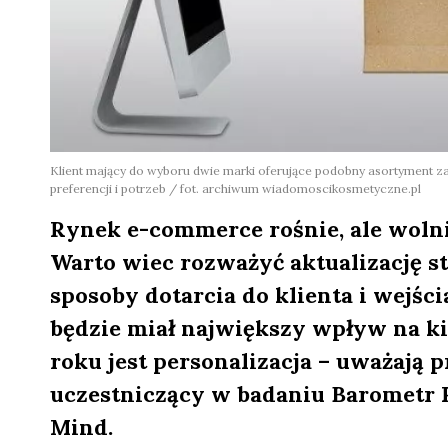
Klient mający do wyboru dwie marki oferujące podobny asortyment z
preferencji i potrzeb / fot. archiwum wiadomoscikosmetyczne.pl
Rynek e-commerce rośnie, ale wolni
Warto wiec rozważyć aktualizację st
sposoby dotarcia do klienta i wejśc
będzie miał największy wpływ na k
roku jest personalizacja – uważają
uczestniczący w badaniu Barometr 
Mind.