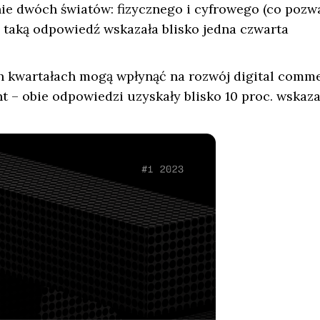
znie dwóch światów: fizycznego i cyfrowego (co pozw
a taką odpowiedź wskazała blisko jedna czwarta
h kwartałach mogą wpłynąć na rozwój digital comm
ent – obie odpowiedzi uzyskały blisko 10 proc. wskaz