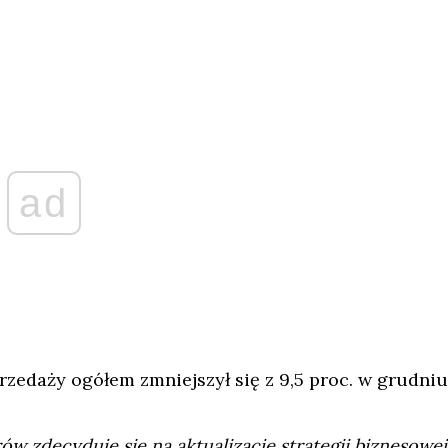
ad
rzedaży ogółem zmniejszył się z 9,5 proc. w grudniu
w zdecyduje się na aktualizację strategii biznesowej 