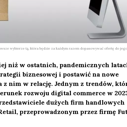
awsze wybierze tą, która będzie za każdym razem dopasowywać ofertę do jeg
ej niż w ostatnich, pandemicznych latac
rategii biznesowej i postawić na nowe
ia z nim w relację. Jednym z trendów, któ
ierunek rozwoju digital commerce w 202
 przedstawiciele dużych firm handlowych
Retail, przeprowadzonym przez firmę Fu