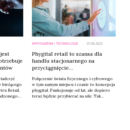
WYPOSAŻENIE I TECHNOLOGIE
07.06.2023
jest
Phygital retail to szansa dla
otrzebuje
handlu stacjonarnego na
entów
przyciągnięcie
zdigitalizowanych konsumentów
iadczyć
Połączenie świata fizycznego i cyfrowego
e bieżącego
w tym samym miejscu i czasie to koncepcja
ru Retail,
phygital. Funkcjonuje od lat, ale dopiero
wadzonego
teraz będzie przybierać na sile. Tak
ogiczną
wskazuje np. badanie Barometr Retail, w
w dalszy
którym co czwarty ekspert związany z
zedaży
sektorem handlu detalicznego stwierdził,
ndy jak
że to właśnie phygital będzie miał
gence.
największy wpływ na kierunek rozwoju