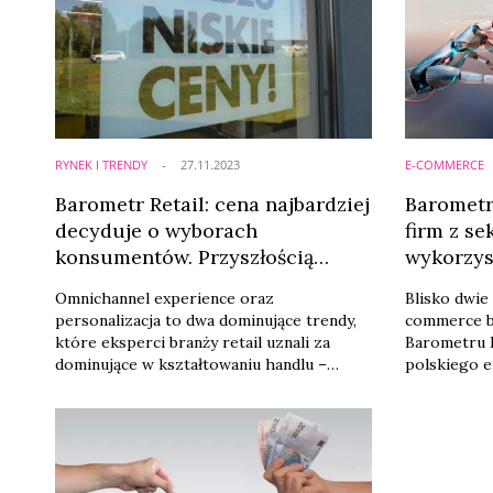
RYNEK I TRENDY
27.11.2023
E-COMMERCE
Barometr Retail: cena najbardziej
Barometr 
decyduje o wyborach
firm z s
konsumentów. Przyszłością
wykorzys
aplikacje i model marketplace
bizneso
Omnichannel experience oraz
Blisko dwie
personalizacja to dwa dominujące trendy,
commerce bi
które eksperci branży retail uznali za
Barometru R
dominujące w kształtowaniu handlu –
polskiego e
wynika z ostatniego już w tym roku
dobrą. Doda
badania Barometr Retail firmy doradczo-
dynamiczny
technologicznej Future Mind
znaczeniem 
realizowanego we współpracy z redakcją
„Wiadomości Handlowe”. Jako najszybciej