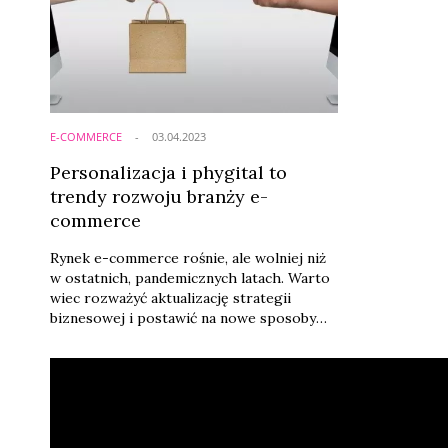
rosnący kanał sprzedaży analitycy wskazują
model marketplace.
E-COMMERCE
03.04.2023
Personalizacja i phygital to
trendy rozwoju branży e-
commerce
Rynek e-commerce rośnie, ale wolniej niż
w ostatnich, pandemicznych latach. Warto
wiec rozważyć aktualizację strategii
biznesowej i postawić na nowe sposoby
dotarcia do klienta i wejścia z nim w
relację. Jednym z trendów, który będzie
miał największy wpływ na kierunek
rozwoju digital commerce w 2023 roku
jest personalizacja – uważają
przedstawiciele dużych firm handlowych