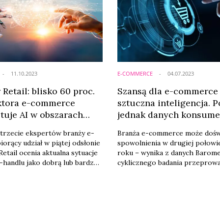
11.10.2023
E-COMMERCE
04.07.2023
Retail: blisko 60 proc.
Szansą dla e-commerce 
ektora e-commerce
sztuczna inteligencja. P
tuje AI w obszarach
jednak danych konsum
wych
 trzecie ekspertów branży e-
Branża e-commerce może dośw
orący udział w piątej odsłonie
spowolnienia w drugiej połowi
etail ocenia aktualna sytuacje
roku – wynika z danych Baromet
-handlu jako dobrą lub bardzo
cyklicznego badania przepro
tkowo rynek może liczyć na
przez firmę doradczo-technol
 wzrost, w związku z rosnącym
Future Mind. Według ekspertó
sztucznej inteligencji.
rozwój cyfrowych kanałów spr
mogą jednak napędzić takie tre
phygital oraz customer intelli