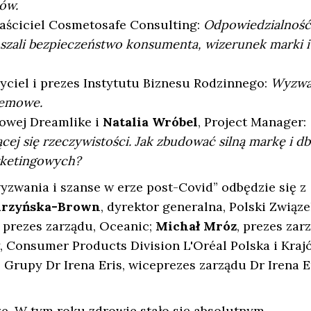
ów.
właściciel Cosmetosafe Consulting:
Odpowiedzialność
zali bezpieczeństwo konsumenta, wizerunek marki i
życiel i prezes Instytutu Biznesu Rodzinnego:
Wyzwa
temowe.
owej Dreamlike i
Natalia Wróbel
, Project Manager:
ej się rzeczywistości. Jak zbudować silną markę i db
rketingowych?
zwania i szanse w erze post-Covid” odbędzie się z
urzyńska-Brown
, dyrektor generalna, Polski Związe
, prezes zarządu, Oceanic;
Michał Mróz
, prezes zar
y, Consumer Products Division L'Oréal Polska i Kraj
l Grupy Dr Irena Eris, wiceprezes zarządu Dr Irena E
ze. W tym roku zdrowie stało się absolutnym