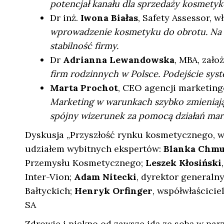
potencjał kanału dla sprzedaży kosmetyk
Dr inż.
Iwona Białas
, Safety Assessor, 
wprowadzenie kosmetyku do obrotu. Na s
stabilność firmy.
Dr
Adrianna Lewandowska
, MBA, zało
firm rodzinnych w Polsce. Podejście sys
Marta Prochot
, CEO agencji marketing
Marketing w warunkach szybko zmieniając
spójny wizerunek za pomocą działań ma
Dyskusja „Przyszłość rynku kosmetycznego, wy
udziałem wybitnych ekspertów:
Blanka Chm
Przemysłu Kosmetycznego;
Leszek Kłosiński
Inter-Vion;
Adam Nitecki
, dyrektor generaln
Bałtyckich;
Henryk Orfinger
, współwłaścicie
SA
Zdrowie i piękno od zawsze idą ze sobą w par