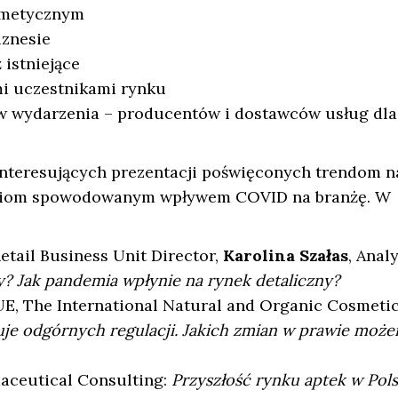
smetycznym
iznesie
 istniejące
i uczestnikami rynku
w wydarzenia – producentów i dostawców usług dla
 interesujących prezentacji poświęconych trendom n
niom spowodowanym wpływem COVID na branżę. W
Retail Business Unit Director,
Karolina Szałas
, Anal
y? Jak pandemia wpłynie na rynek detaliczny?
E, The International Natural and Organic Cosmetic
je odgórnych regulacji. Jakich zmian w prawie moż
maceutical Consulting:
Przyszłość rynku aptek w Pols