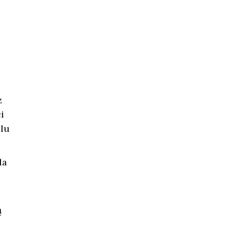
z
i
lu
la
ą