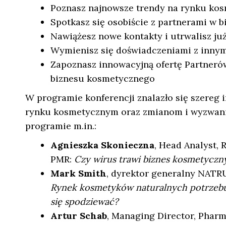
Poznasz najnowsze trendy na rynku ko
Spotkasz się osobiście z partnerami w b
Nawiążesz nowe kontakty i utrwalisz już
Wymienisz się doświadczeniami z innym
Zapoznasz innowacyjną ofertę Partneró
biznesu kosmetycznego
W programie konferencji znalazło się szereg
rynku kosmetycznym oraz zmianom i wyzwa
programie m.in.:
Agnieszka Skonieczna
, Head Analyst, 
PMR:
Czy wirus trawi biznes kosmetyczn
Mark Smith
, dyrektor generalny NATRU
Rynek kosmetyków naturalnych potrzebu
się spodziewać?
Artur Schab
, Managing Director, Phar