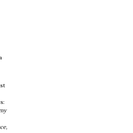
a
yst
s:
emy
ce,