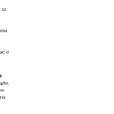
 za
nia
ać o
k
ządu,
ów
ris